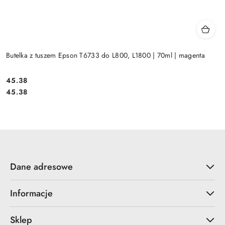
Butelka z tuszem Epson T6733 do L800, L1800 | 70ml | magenta
Cena:
45.38
Cena:
45.38
Dane adresowe
Informacje
Sklep