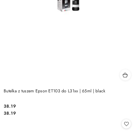
Butelka z tuszem Epson ET103 do L31xx | 65ml | black
Cena:
38.19
Cena:
38.19