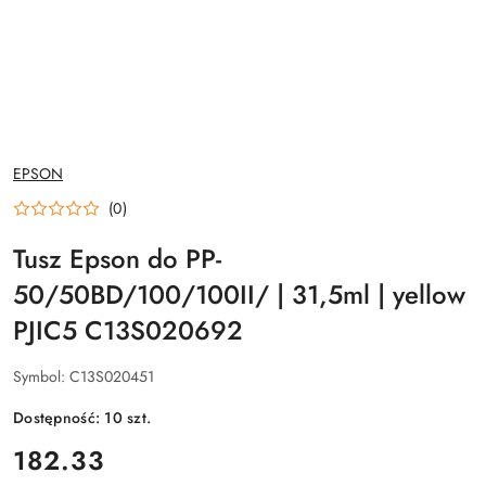
NAZWA
EPSON
PRODUCENTA:
(0)
Tusz Epson do PP-
50/50BD/100/100II/ | 31,5ml | yellow
PJIC5 C13S020692
Symbol:
C13S020451
Dostępność:
10
szt.
cena:
182.33