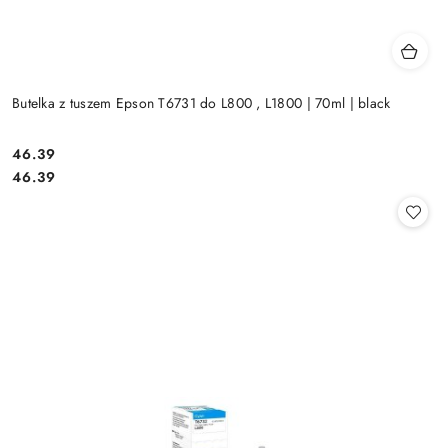
Butelka z tuszem Epson T6731 do L800 , L1800 | 70ml | black
Cena:
46.39
Cena:
46.39