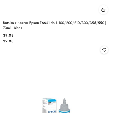
Butelka z tuszem Epson T6641 do L-100/200/210/300/355/550 |
70ml | black
Cena:
39.08
Cena:
39.08