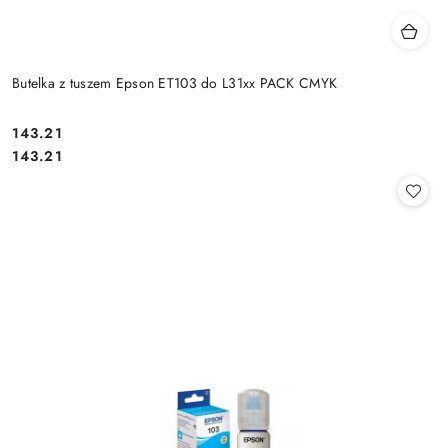
Butelka z tuszem Epson ET103 do L31xx PACK CMYK
Cena:
143.21
Cena:
143.21