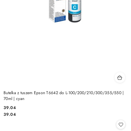
Butelka z tuszem Epson T6642 do L-100/200/210/300/355/550 |
70ml | cyan
Cena:
39.04
Cena:
39.04