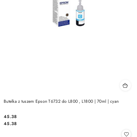
Butelka z tuszem Epson T6732 do L800 , L1800 | 70ml | cyan
Cena:
45.38
Cena:
45.38