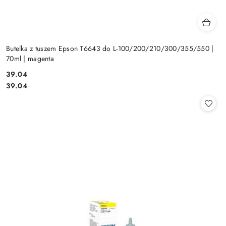
Butelka z tuszem Epson T6643 do L-100/200/210/300/355/550 |
70ml | magenta
Cena:
39.04
Cena:
39.04