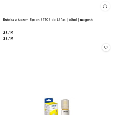
Butelka z tuszem Epson ET103 do L31xx | 65ml | magenta
Cena:
38.19
Cena:
38.19