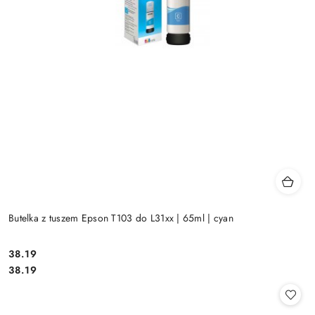
Butelka z tuszem Epson T103 do L31xx | 65ml | cyan
Cena:
38.19
Cena:
38.19