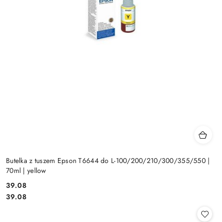
Butelka z tuszem Epson T6644 do L-100/200/210/300/355/550 |
70ml | yellow
Cena:
39.08
Cena:
39.08