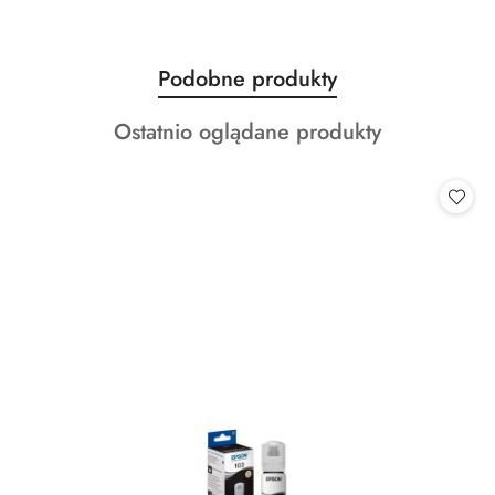
Produkty
Podobne produkty
Pomiń karuzelę produktów
o
Produkty
Ostatnio oglądane produkty
statusie:
o
statusie: