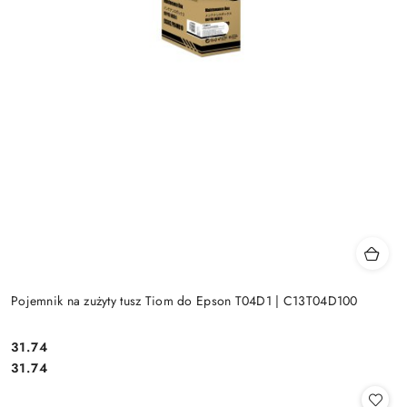
Pojemnik na zużyty tusz Tiom do Epson T04D1 | C13T04D100
Cena:
31.74
Cena:
31.74