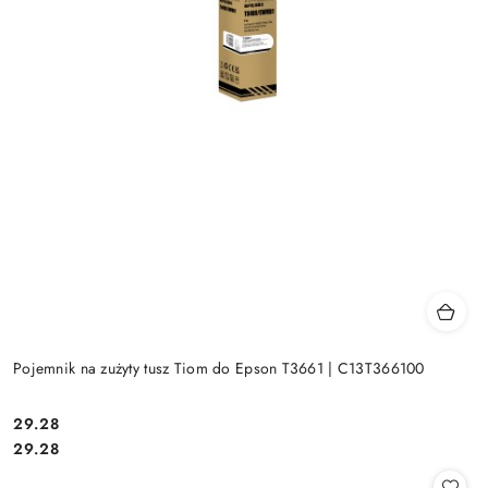
Pojemnik na zużyty tusz Tiom do Epson T3661 | C13T366100
Cena:
29.28
Cena:
29.28