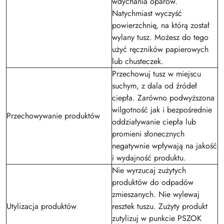
wdychania oparów.
Natychmiast wyczyść
powierzchnię, na którą został
wylany tusz. Możesz do tego
użyć ręczników papierowych
lub chusteczek.
Przechowuj tusz w miejscu
suchym, z dala od źródeł
ciepła. Zarówno podwyższona
wilgotność jak i bezpośrednie
Przechowywanie produktów
oddziaływanie ciepła lub
promieni słonecznych
negatywnie wpływają na jakość
i wydajność produktu.
Nie wyrzucaj zużytych
produktów do odpadów
zmieszanych. Nie wylewaj
Utylizacja produktów
resztek tuszu. Zużyty produkt
zutylizuj w punkcie PSZOK