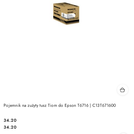
Pojemnik na zużyty tusz Tiom do Epson T6716 | C13T671600
Cena:
34.20
Cena:
34.20