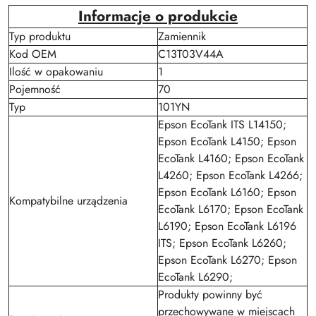
Informacje o produkcie
Typ produktu
Zamiennik
Kod OEM
C13T03V44A
Ilość w opakowaniu
1
Pojemność
70
Typ
101YN
Epson EcoTank ITS L14150;
Epson EcoTank L4150; Epson
EcoTank L4160; Epson EcoTank
L4260; Epson EcoTank L4266;
Epson EcoTank L6160; Epson
Kompatybilne urządzenia
EcoTank L6170; Epson EcoTank
L6190; Epson EcoTank L6196
ITS; Epson EcoTank L6260;
Epson EcoTank L6270; Epson
EcoTank L6290;
Produkty powinny być
przechowywane w miejscach