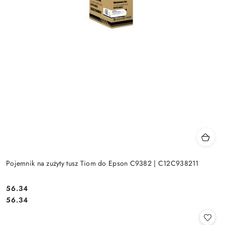
Pojemnik na zużyty tusz Tiom do Epson C9382 | C12C938211
Cena:
56.34
Cena:
56.34