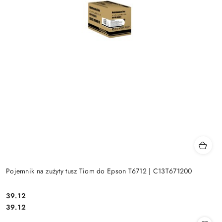
Pojemnik na zużyty tusz Tiom do Epson T6712 | C13T671200
Cena:
39.12
Cena:
39.12