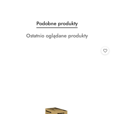
Produkty
Podobne produkty
Pomiń karuzelę produktów
o
Produkty
Ostatnio oglądane produkty
statusie:
o
statusie: