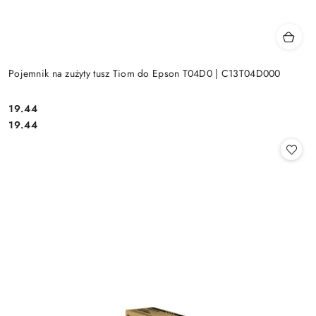
Pojemnik na zużyty tusz Tiom do Epson T04D0 | C13T04D000
Cena:
19.44
Cena:
19.44