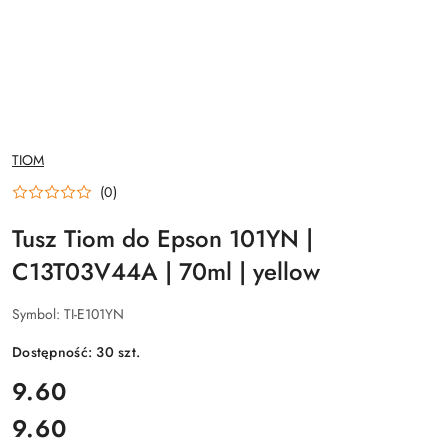
NAZWA
TIOM
PRODUCENTA:
(0)
Tusz Tiom do Epson 101YN |
C13T03V44A | 70ml | yellow
Symbol:
TI-E101YN
Dostępność:
30
szt.
cena:
9.60
9.60
Cena: