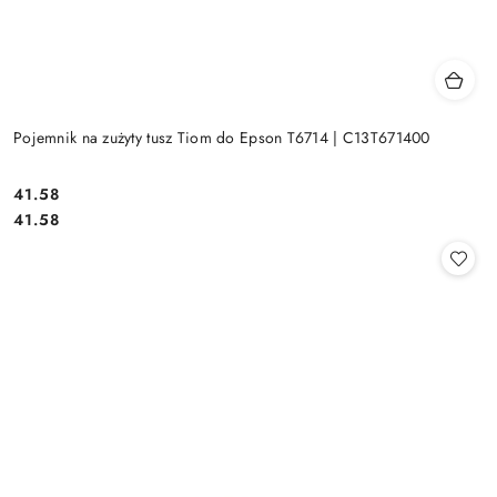
Pojemnik na zużyty tusz Tiom do Epson T6714 | C13T671400
Cena:
41.58
Cena:
41.58