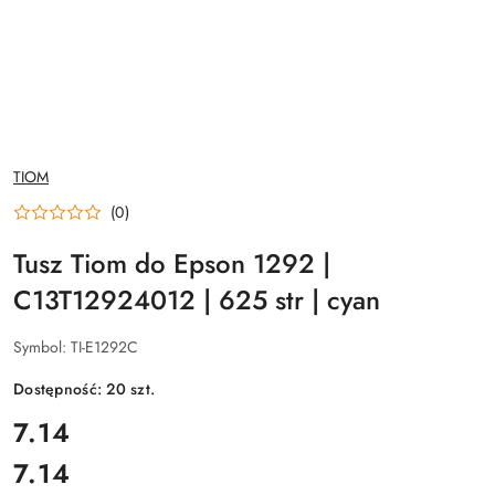
NAZWA
TIOM
PRODUCENTA:
(0)
Tusz Tiom do Epson 1292 |
C13T12924012 | 625 str | cyan
Symbol:
TI-E1292C
Dostępność:
20
szt.
cena:
7.14
7.14
Cena: