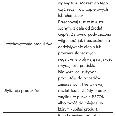
wylany tusz. Możesz do tego
użyć ręczników papierowych
lub chusteczek.
Przechowuj tusz w miejscu
suchym, z dala od źródeł
ciepła. Zarówno podwyższona
wilgotność jak i bezpośrednie
Przechowywanie produktów
oddziaływanie ciepła lub
promieni słonecznych
negatywnie wpływają na jakość
i wydajność produktu.
Nie wyrzucaj zużytych
produktów do odpadów
zmieszanych. Nie wylewaj
Utylizacja produktów
resztek tuszu. Zużyty produkt
zutylizuj w punkcie PSZOK
albo zwróć do miejsca, w
którym kupiłeś produkt.
Przed użyciem produktu