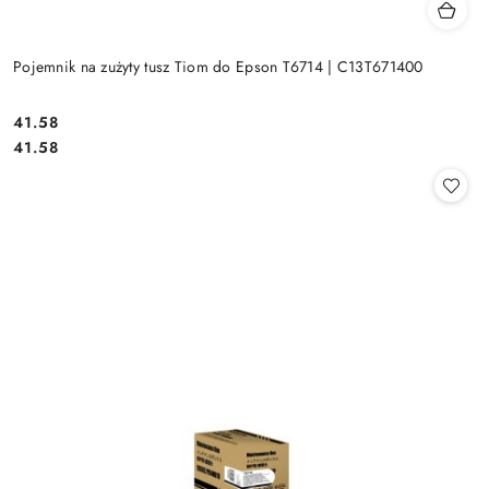
Pojemnik na zużyty tusz Tiom do Epson T6714 | C13T671400
Cena:
41.58
Cena:
41.58