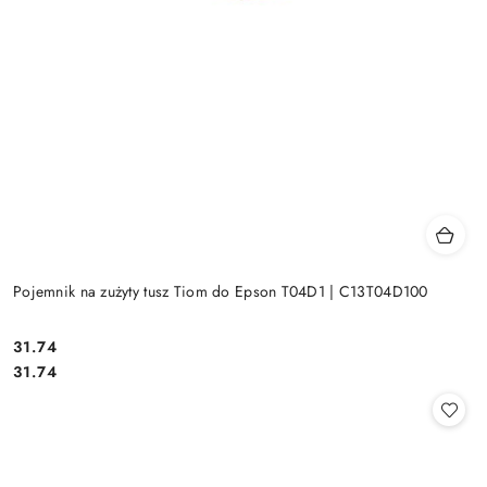
Pojemnik na zużyty tusz Tiom do Epson T04D1 | C13T04D100
Cena:
31.74
Cena:
31.74