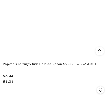
Pojemnik na zużyty tusz Tiom do Epson C9382 | C12C938211
Cena:
56.34
Cena:
56.34