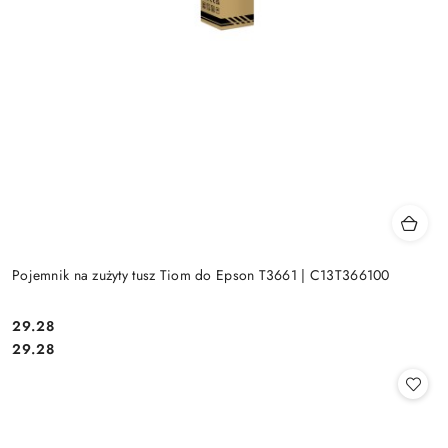
Pojemnik na zużyty tusz Tiom do Epson T3661 | C13T366100
Cena:
29.28
Cena:
29.28