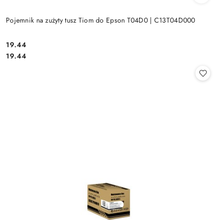
Pojemnik na zużyty tusz Tiom do Epson T04D0 | C13T04D000
Cena:
19.44
Cena:
19.44