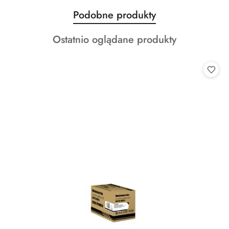
Produkty
Podobne produkty
Pomiń karuzelę produktów
o
Produkty
Ostatnio oglądane produkty
statusie:
o
statusie: