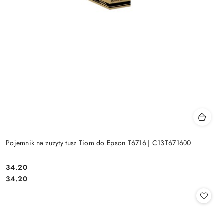
Pojemnik na zużyty tusz Tiom do Epson T6716 | C13T671600
Cena:
34.20
Cena:
34.20