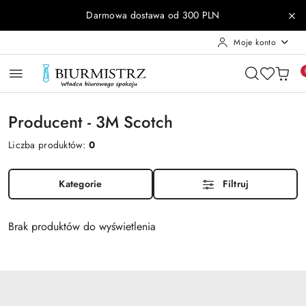
Przejdź do treści głównej
Przejdź do wyszukiwarki
Przejdź do moje konto
Przejdź do menu głównego
Przejdź do stopki
Darmowa dostawa od 300 PLN
Moje konto
Producent - 3M Scotch
Liczba produktów:
0
Kategorie
Filtruj
Brak produktów do wyświetlenia