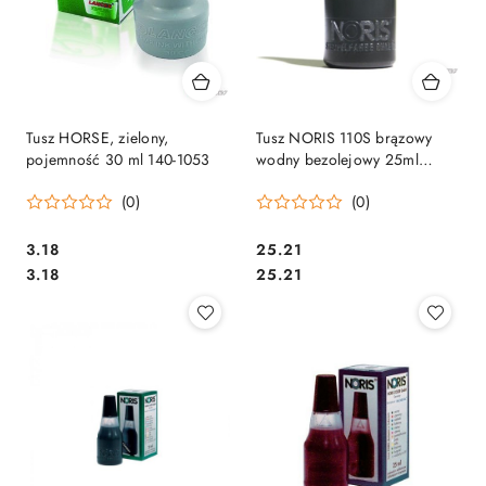
Tusz HORSE, zielony,
Tusz NORIS 110S brązowy
pojemność 30 ml 140-1053
wodny bezolejowy 25ml
137277
(0)
(0)
Cena:
Cena:
3.18
25.21
Cena:
Cena:
3.18
25.21