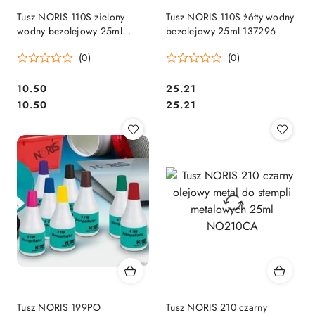
Tusz NORIS 110S zielony
Tusz NORIS 110S żółty wodny
wodny bezolejowy 25ml
bezolejowy 25ml 137296
NO110SZI
(0)
(0)
Cena:
Cena:
10.50
25.21
Cena:
Cena:
10.50
25.21
Tusz NORIS 199PO
Tusz NORIS 210 czarny