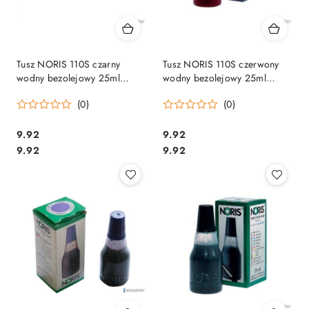
Tusz NORIS 110S czarny
Tusz NORIS 110S czerwony
wodny bezolejowy 25ml
wodny bezolejowy 25ml
NO110SCA
NO110SCE
(0)
(0)
Cena:
Cena:
9.92
9.92
Cena:
Cena:
9.92
9.92