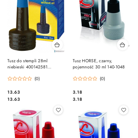
Tusz do stempli 28ml
Tusz HORSE, czarny,
niebieski 400142581
pojemność 30 ml 140-1048
PELIKAN
(0)
(0)
Cena:
Cena:
13.63
3.18
Cena:
Cena:
13.63
3.18