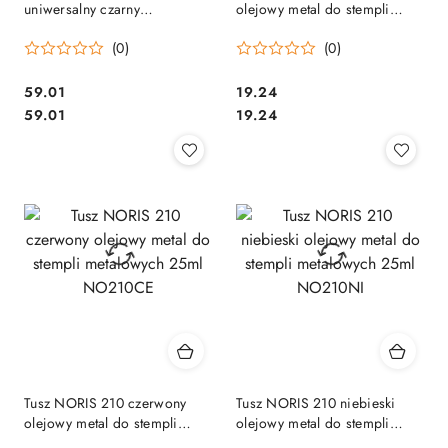
uniwersalny czarny
olejowy metal do stempli
szybkoschnący, alkoholowy
metalowych 25ml NO210CA
(0)
(0)
50ml
Cena:
Cena:
59.01
19.24
Cena:
Cena:
59.01
19.24
Tusz NORIS 210 czerwony
Tusz NORIS 210 niebieski
olejowy metal do stempli
olejowy metal do stempli
metalowych 25ml NO210CE
metalowych 25ml NO210NI