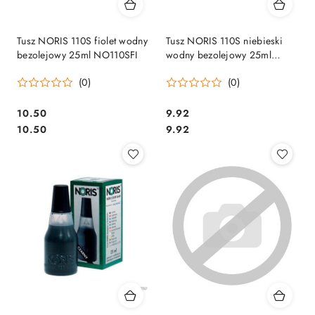
Tusz NORIS 110S fiolet wodny
Tusz NORIS 110S niebieski
bezolejowy 25ml NO110SFI
wodny bezolejowy 25ml
NO110SNI
(0)
(0)
Cena:
Cena:
10.50
9.92
Cena:
Cena:
10.50
9.92