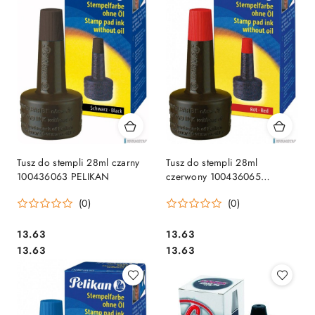
Tusz do stempli 28ml czarny
Tusz do stempli 28ml
100436063 PELIKAN
czerwony 100436065
PELIKAN
(0)
(0)
Cena:
Cena:
13.63
13.63
Cena:
Cena:
13.63
13.63