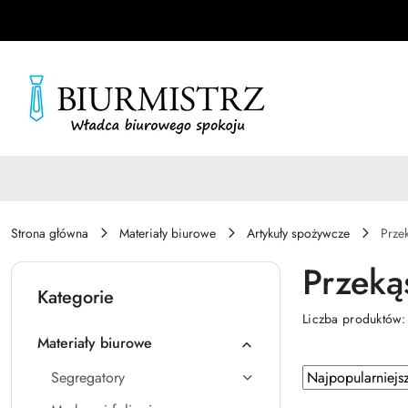
Przejdź do treści głównej
Przejdź do wyszukiwarki
Przejdź do moje konto
Przejdź do menu głównego
Przejdź do stopki
Strona główna
Materiały biurowe
Artykuły spożywcze
Przek
Przekąs
Kategorie
Liczba produktów
Materiały biurowe
Zastosowano
Sortuj
Segregatory
według
sortowanie: