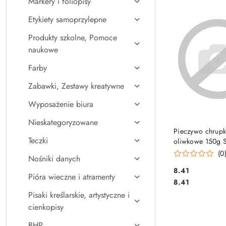
Markery i foliopisy
Najpopularniejsz
Etykiety samoprzylepne
Produkty szkolne, Pomoce
naukowe
Farby
Zabawki, Zestawy kreatywne
Wyposażenie biura
Nieskategoryzowane
DO KO
Pieczywo chrupk
Teczki
oliwkowe 150g
(0
Nośniki danych
Cena:
8.41
Pióra wieczne i atramenty
Cena:
8.41
Pisaki kreślarskie, artystyczne i
cienkopisy
BHP