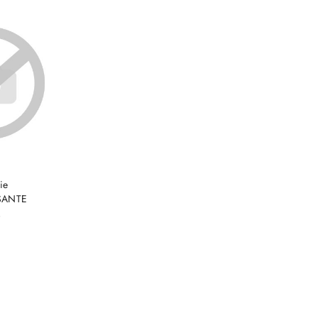
e.
SZYKA
ie
 SANTE
)