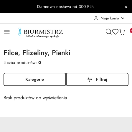
Przejdź do treści głównej
Przejdź do wyszukiwarki
Przejdź do moje konto
Przejdź do menu głównego
Przejdź do stopki
Darmowa dostawa od 300 PLN
Moje konto
Filce, Flizeliny, Pianki
Liczba produktów:
0
Kategorie
Filtruj
Brak produktów do wyświetlenia