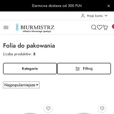
Przejdź do treści głównej
Przejdź do wyszukiwarki
Przejdź do moje konto
Przejdź do menu głównego
Przejdź do stopki
Darmowa dostawa od 300 PLN
Moje konto
Folia do pakowania
Liczba produktów:
3
Kategorie
Filtruj
Zastosowano
Sortuj
według
sortowanie:
Najpopularniejsze.