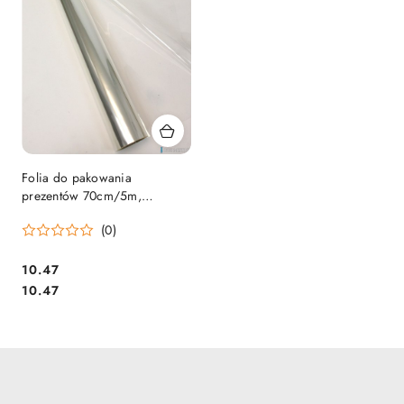
Folia do pakowania
prezentów 70cm/5m,
przezroczysta, Folia FO
(0)
299/70/5 SALE
Cena:
10.47
Cena:
10.47