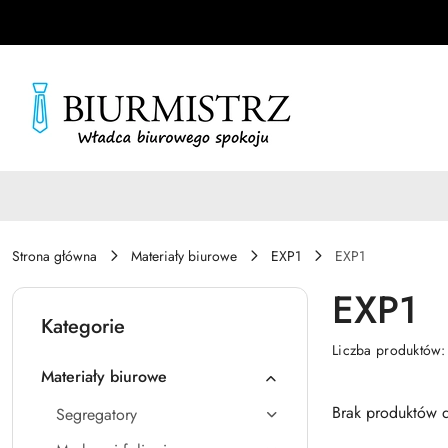
Przejdź do treści głównej
Przejdź do wyszukiwarki
Przejdź do moje konto
Przejdź do menu głównego
Przejdź do stopki
Strona główna
Materiały biurowe
EXP1
EXP1
EXP1
Kategorie
Liczba produktów
Materiały biurowe
Brak produktów d
Segregatory