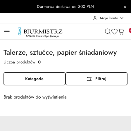
Przejdź do treści głównej
Przejdź do wyszukiwarki
Przejdź do moje konto
Przejdź do menu głównego
Przejdź do stopki
Darmowa dostawa od 300 PLN
Moje konto
Talerze, sztućce, papier śniadaniowy
Liczba produktów:
0
Kategorie
Filtruj
Brak produktów do wyświetlenia