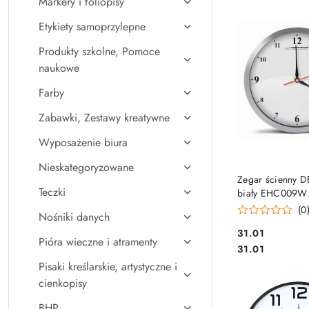
Markery i foliopisy
Najpopularniejsz
Etykiety samoprzylepne
Produkty szkolne, Pomoce
naukowe
Farby
Zabawki, Zestawy kreatywne
Wyposażenie biura
Nieskategoryzowane
DO KO
Zegar ścienny 
Teczki
biały EHC009W
ESPERANZA
(0
Nośniki danych
Cena:
31.01
Pióra wieczne i atramenty
Cena:
31.01
Pisaki kreślarskie, artystyczne i
cienkopisy
BHP