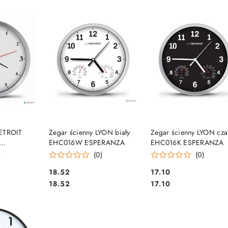
e.
SZYKA
DO KOSZYKA
DO KOSZYKA
DETROIT
Zegar ścienny LYON biały
Zegar ścienny LYON cza
EHC016W ESPERANZA
EHC016K ESPERANZA
)
(0)
(0)
Cena:
Cena:
18.52
17.10
Cena:
Cena:
18.52
17.10