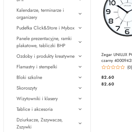
Kalendarze, terminarze i
organizery
Pudełka Click&Store i Mybox
Panele prezentacyjne, ramki
plakatowe, tabliczki BHP
DO KO
Zegar UNILUX 
Ozdoby i produkty kreatywne
czarny 4000942
Flamastry i stempelki
(0
Bloki szkolne
Cena:
82.60
Cena:
82.60
Skoroszyty
Wizytowniki i klasery
Tablice i akcesoria
Dziurkacze, Zszywacze,
Zszywki