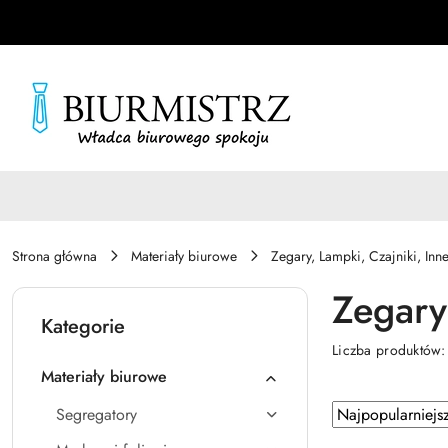
Przejdź do treści głównej
Przejdź do wyszukiwarki
Przejdź do moje konto
Przejdź do menu głównego
Przejdź do stopki
Strona główna
Materiały biurowe
Zegary, Lampki, Czajniki, Inn
Zegary
Kategorie
Liczba produktów
Materiały biurowe
Zastosowano
Sortuj
Segregatory
według
sortowanie: