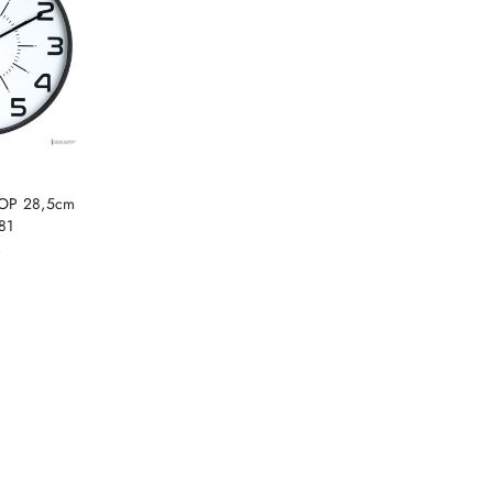
SZYKA
POP 28,5cm
81
)