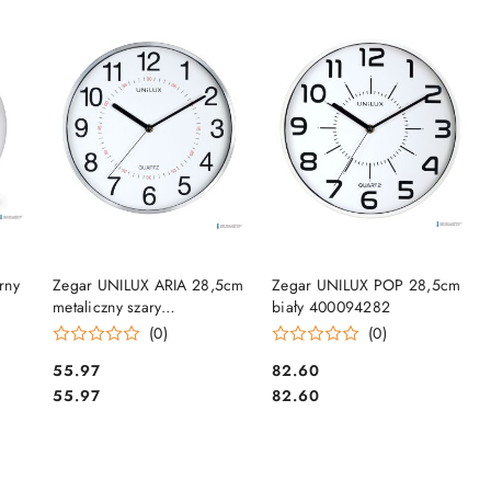
DO KOSZYKA
DO KOSZYKA
rny
Zegar UNILUX ARIA 28,5cm
Zegar UNILUX POP 28,5cm
metaliczny szary
biały 400094282
400094280
(0)
(0)
Cena:
Cena:
55.97
82.60
Cena:
Cena:
55.97
82.60