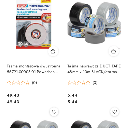
Taśma montażowa dwustronna
Taśma naprawcza DUCT TAPE
55791-00003-01 Powerband
48mm x 10m BLACK/czarna
1.5mx19mm Super mocna
EXTREME POWER SMART
(0)
(0)
TESA
5071
Cena:
Cena:
49.43
5.44
Cena:
Cena:
49.43
5.44