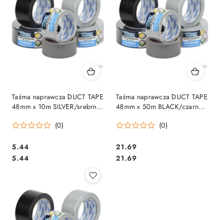
Taśma naprawcza DUCT TAPE
Taśma naprawcza DUCT TAPE
48mm x 10m SILVER/srebrna
48mm x 50m BLACK/czarna
EXTREME POWER SMART
EXTREME POWER SMART
(0)
(0)
5070
5071
Cena:
Cena:
5.44
21.69
Cena:
Cena:
5.44
21.69