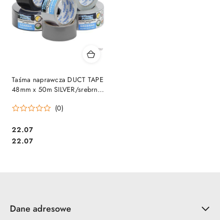
Taśma naprawcza DUCT TAPE
48mm x 50m SILVER/srebrna
EXTREME POWER SMART
(0)
5070
Cena:
22.07
Cena:
22.07
Dane adresowe