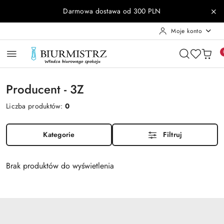
Przejdź do treści głównej
Przejdź do wyszukiwarki
Przejdź do moje konto
Przejdź do menu głównego
Przejdź do stopki
Darmowa dostawa od 300 PLN
Moje konto
Producent - 3Z
Liczba produktów:
0
Kategorie
Filtruj
Brak produktów do wyświetlenia