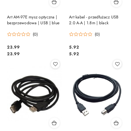
Art AM-97E mysz optyczna |
Art kabel - przedłużacz USB
bezprzewodowa | USB | blue
2.0 A-A | 1.8m | black
(0)
(0)
Cena:
Cena:
23.99
5.92
Cena:
Cena:
23.99
5.92