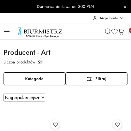
Przejdź do treści głównej
Przejdź do wyszukiwarki
Przejdź do moje konto
Przejdź do menu głównego
Przejdź do stopki
Darmowa dostawa od 300 PLN
Moje konto
Producent - Art
Liczba produktów:
21
Kategorie
Filtruj
Zastosowano
Sortuj
według
sortowanie:
Najpopularniejsze.