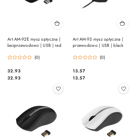
Art AM-92E mysz optyczna |
Art AM-93 mysz optyczna |
bezprzewodowo | USB | red
przewodowo | USB | black
(0)
(0)
Cena:
Cena:
32.93
13.57
Cena:
Cena:
32.93
13.57