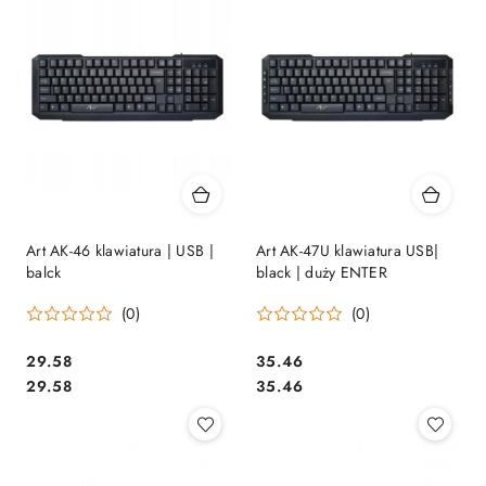
Art AK-46 klawiatura | USB |
Art AK-47U klawiatura USB|
balck
black | duży ENTER
(0)
(0)
Cena:
Cena:
29.58
35.46
Cena:
Cena:
29.58
35.46