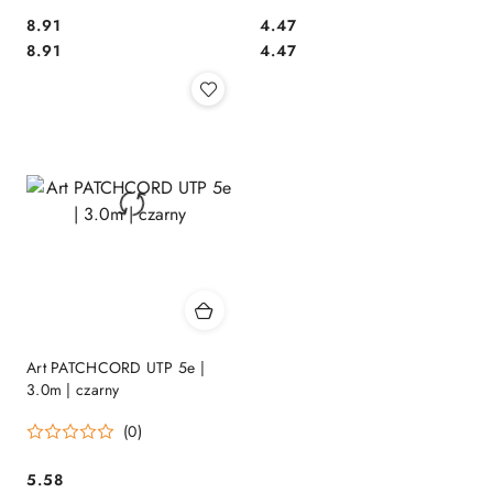
Cena:
Cena:
8.91
4.47
Cena:
Cena:
8.91
4.47
Art PATCHCORD UTP 5e |
3.0m | czarny
(0)
Cena:
5.58