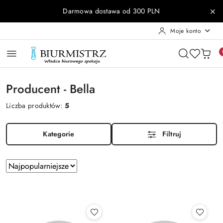
Przejdź do treści głównej
Przejdź do wyszukiwarki
Przejdź do moje konto
Przejdź do menu głównego
Przejdź do stopki
Darmowa dostawa od 300 PLN
Moje konto
Producent - Bella
Liczba produktów:
5
Kategorie
Filtruj
Zastosowano
Sortuj
według
sortowanie:
Najpopularniejsze.