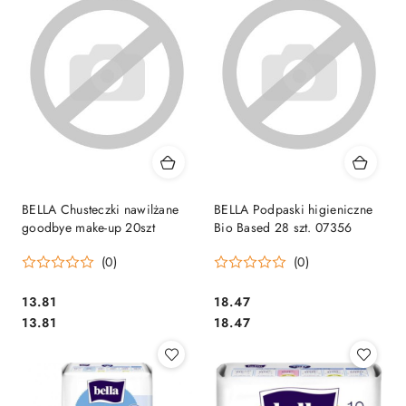
BELLA Chusteczki nawilżane
BELLA Podpaski higieniczne
goodbye make-up 20szt
Bio Based 28 szt. 07356
(0)
(0)
Cena:
Cena:
13.81
18.47
Cena:
Cena:
13.81
18.47