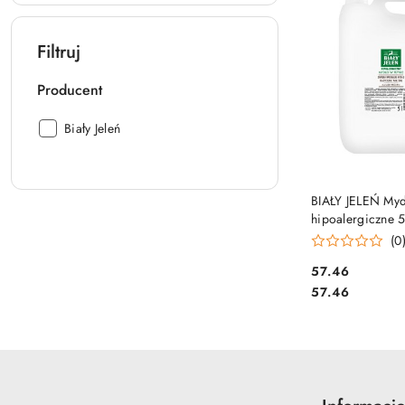
Filtruj
Producent
Producent:
Biały Jeleń
DO KO
BIAŁY JELEŃ Myd
hipoalergiczne 
(0
Cena:
57.46
Cena:
57.46