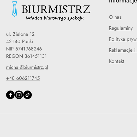
Informacj
O nas
Regulaminy
ul. Zielona 12
Polityka pryw
42-140 Panki
NIP 5741968246
Reklamacje i
REGON 361451131
Kontakt
michal@biurmistrz.pl
+48 606211745