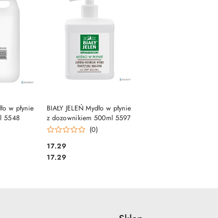
SZYKA
DO KOSZYKA
ło w płynie
BIAŁY JELEŃ Mydło w płynie
5l 5548
z dozownikiem 500ml 5597
)
(0)
Cena:
17.29
Cena:
17.29