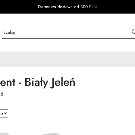
Darmowa dostawa od 300 PLN
nt - Biały Jeleń
:
2
e.