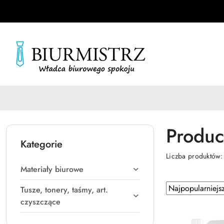
Przejdź do treści głównej
Przejdź do wyszukiwarki
Przejdź do moje konto
Przejdź do menu głównego
Przejdź do stopki
Produce
Kategorie
Liczba produktów
Materiały biurowe
Zastosowano
Sortuj
Tusze, tonery, taśmy, art.
według
sortowanie:
czyszczące
Najpopularniejsz