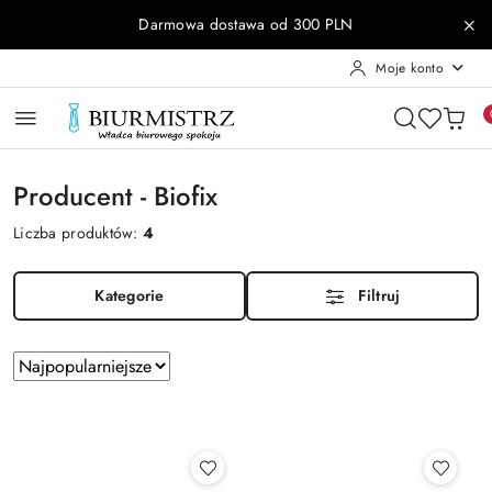
Przejdź do treści głównej
Przejdź do wyszukiwarki
Przejdź do moje konto
Przejdź do menu głównego
Przejdź do stopki
Darmowa dostawa od 300 PLN
Moje konto
Producent - Biofix
Liczba produktów:
4
Kategorie
Filtruj
Zastosowano
Sortuj
według
sortowanie:
Najpopularniejsze.