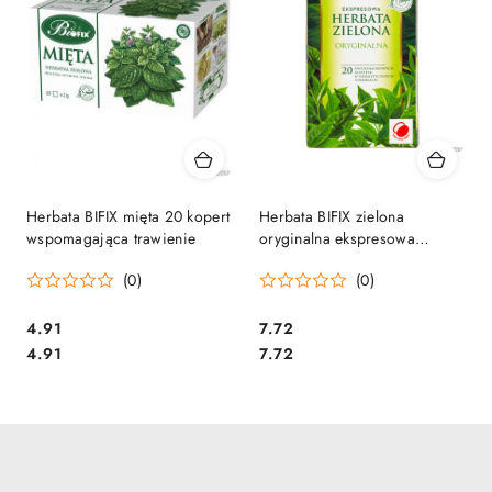
Herbata BIFIX mięta 20 kopert
Herbata BIFIX zielona
wspomagająca trawienie
oryginalna ekspresowa
20tx2g
(0)
(0)
Cena:
Cena:
4.91
7.72
Cena:
Cena:
4.91
7.72