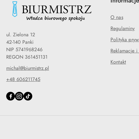
Informacj
O nas
Regulaminy
ul. Zielona 12
Polityka pryw
42-140 Panki
NIP 5741968246
Reklamacje i
REGON 361451131
Kontakt
michal@biurmistrz.pl
+48 606211745