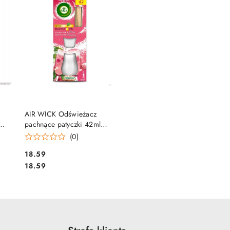
DO KOSZYKA
AIR WICK Odświeżacz
pachnące patyczki 42ml
Musujące Rose z Maliną
(0)
22
19021
Cena:
18.59
Cena:
18.59