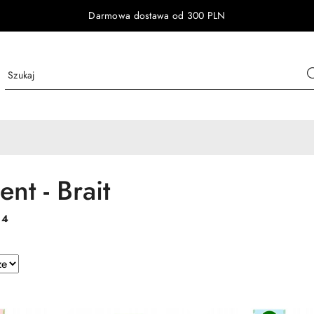
Darmowa dostawa od 300 PLN
nt - Brait
:
4
e.