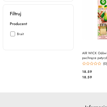
Filtruj
Producent
Producent:
Brait
DO KO
AIR WICK Odświ
pachnące patycz
Gruszka z Cyn
(0
10639
Cena:
18.59
Cena:
18.59