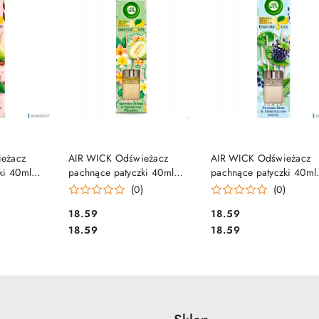
SZYKA
DO KOSZYKA
DO KOSZYKA
eżacz
AIR WICK Odświeżacz
AIR WICK Odświeżacz
ki 40ml
pachnące patyczki 40ml
pachnące patyczki 40ml
amonem
Melon & Egzotyczna
Poranna Rosa &
)
(0)
(0)
Plumeria 10646
Aromatyczne Jeżyny 106
Cena:
Cena:
18.59
18.59
Cena:
Cena:
18.59
18.59