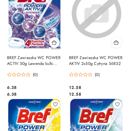
BREF Zawieszka WC POWER
BREF Zawieszka WC POWER
ACTIV 50g Lawenda kulki
AKTIV 2x50g Cytryna 56832
*956048
(0)
(0)
Cena:
Cena:
6.38
12.58
Cena:
Cena:
6.38
12.58