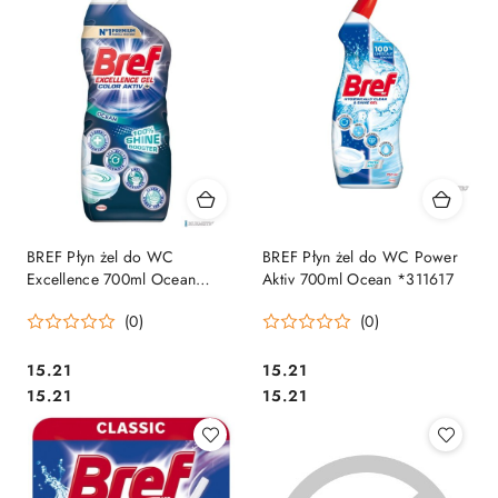
BREF Płyn żel do WC
BREF Płyn żel do WC Power
Excellence 700ml Ocean
Aktiv 700ml Ocean *311617
*310832
(0)
(0)
Cena:
Cena:
15.21
15.21
Cena:
Cena:
15.21
15.21