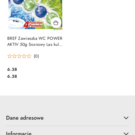
BREF Zawieszka WC POWER
AKTIV 50g Sosnowy Las kulki
*625166
(0)
Cena:
6.38
Cena:
6.38
Dane adresowe
Informacje