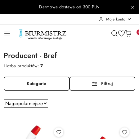
Przejdź do treści głównej
Przejdź do wyszukiwarki
Przejdź do moje konto
Przejdź do menu głównego
Przejdź do stopki
Darmowa dostawa od 300 PLN
Moje konto
Producent - Bref
Liczba produktów:
7
Kategorie
Filtruj
Zastosowano
Sortuj
według
sortowanie:
Najpopularniejsze.