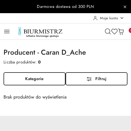
Przejdź do treści głównej
Przejdź do wyszukiwarki
Przejdź do moje konto
Przejdź do menu głównego
Przejdź do stopki
Darmowa dostawa od 300 PLN
Moje konto
Producent - Caran D_Ache
Liczba produktów:
0
Kategorie
Filtruj
Brak produktów do wyświetlenia