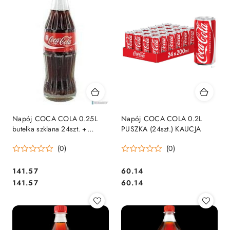
Napój COCA COLA 0.25L
Napój COCA COLA 0.2L
butelka szklana 24szt. +
PUSZKA (24szt.) KAUCJA
skrzynka
(0)
(0)
Cena:
Cena:
141.57
60.14
Cena:
Cena:
141.57
60.14