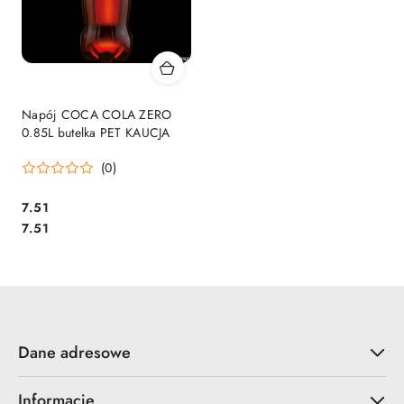
Napój COCA COLA ZERO
0.85L butelka PET KAUCJA
(0)
Cena:
7.51
Cena:
7.51
Dane adresowe
Informacje