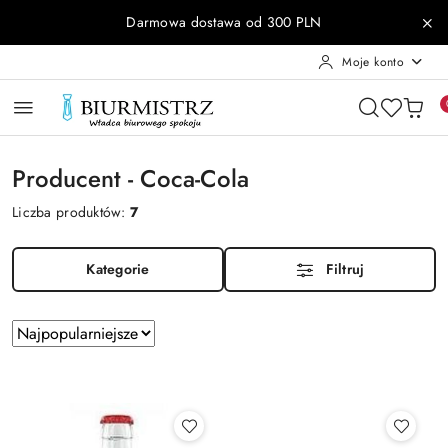
Przejdź do treści głównej
Przejdź do wyszukiwarki
Przejdź do moje konto
Przejdź do menu głównego
Przejdź do stopki
Darmowa dostawa od 300 PLN
Moje konto
Producent - Coca-Cola
Liczba produktów:
7
Kategorie
Filtruj
Zastosowano
Sortuj
według
sortowanie:
Najpopularniejsze.