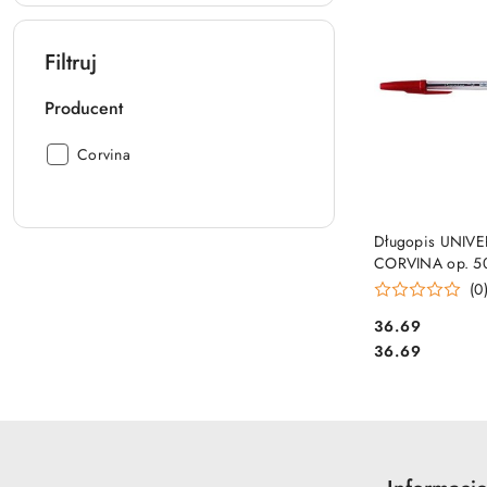
Filtruj
Producent
Producent:
Corvina
DO KO
Długopis UNIV
CORVINA op. 50
czerwony (4016
(0
Cena:
36.69
Cena:
36.69