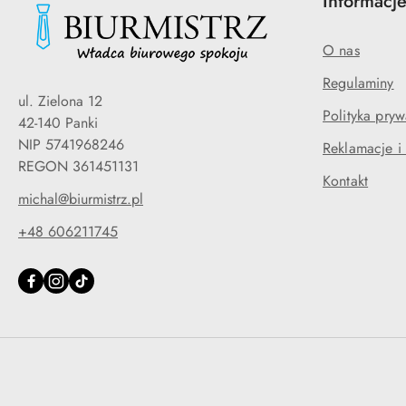
Informacj
O nas
Regulaminy
ul. Zielona 12
Polityka pryw
42-140 Panki
NIP 5741968246
Reklamacje i
REGON 361451131
Kontakt
michal@biurmistrz.pl
+48 606211745