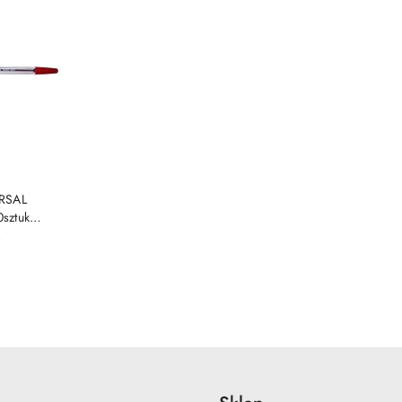
SZYKA
ERSAL
sztuk
3/03)
)