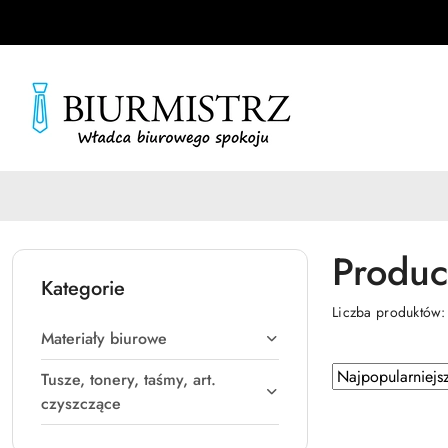
Przejdź do treści głównej
Przejdź do wyszukiwarki
Przejdź do moje konto
Przejdź do menu głównego
Przejdź do stopki
Produc
Kategorie
Liczba produktów
Materiały biurowe
Zastosowano
Sortuj
Tusze, tonery, taśmy, art.
według
sortowanie:
czyszczące
Najpopularniejsz