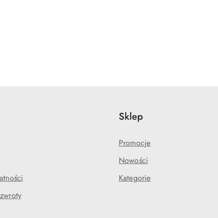
e
Sklep
Promocje
Nowości
atności
Kategorie
 zwroty