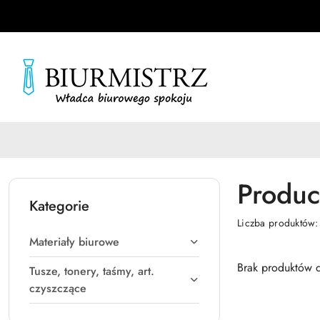
Przejdź do treści głównej
Przejdź do wyszukiwarki
Przejdź do moje konto
Przejdź do menu głównego
Przejdź do stopki
Produc
Kategorie
Liczba produktów
Materiały biurowe
Brak produktów d
Tusze, tonery, taśmy, art.
czyszczące