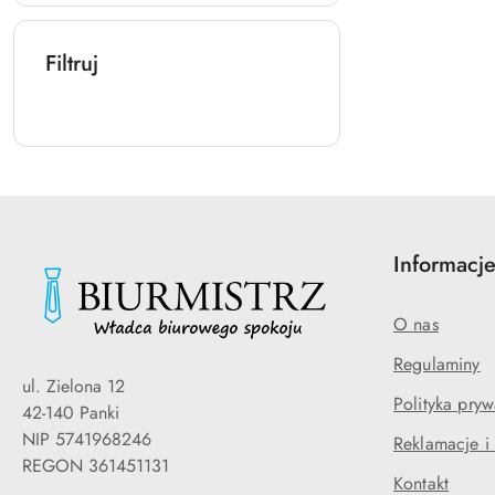
Filtruj
Informacj
O nas
Regulaminy
ul. Zielona 12
Polityka pryw
42-140 Panki
NIP 5741968246
Reklamacje i
REGON 361451131
Kontakt