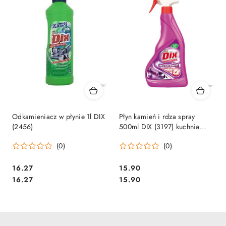
Odkamieniacz w płynie 1l DIX
Płyn kamień i rdza spray
(2456)
500ml DIX (3197) kuchnia
łazienka
(0)
(0)
Cena:
Cena:
16.27
15.90
Cena:
Cena:
16.27
15.90