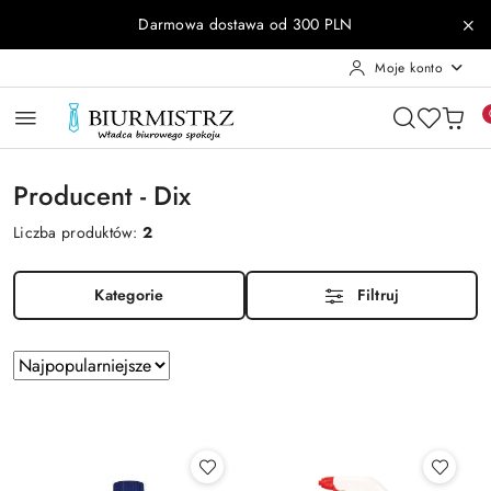
Przejdź do treści głównej
Przejdź do wyszukiwarki
Przejdź do moje konto
Przejdź do menu głównego
Przejdź do stopki
Darmowa dostawa od 300 PLN
Moje konto
Producent - Dix
Liczba produktów:
2
Kategorie
Filtruj
Zastosowano
Sortuj
według
sortowanie:
Najpopularniejsze.