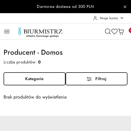
Przejdź do treści głównej
Przejdź do wyszukiwarki
Przejdź do moje konto
Przejdź do menu głównego
Przejdź do stopki
Darmowa dostawa od 300 PLN
Moje konto
Producent - Domos
Liczba produktów:
0
Kategorie
Filtruj
Brak produktów do wyświetlenia