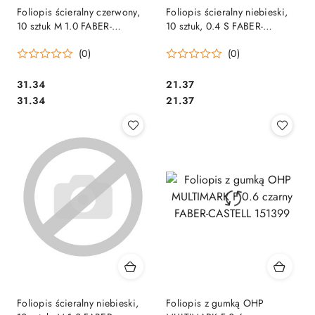
Foliopis ścieralny czerwony,
Foliopis ścieralny niebieski,
10 sztuk M 1.0 FABER-
10 sztuk, 0.4 S FABER-
CASTELL 151499 SALE
CASTELL 152451 SALE
(0)
(0)
Cena:
Cena:
31.34
21.37
Cena:
Cena:
31.34
21.37
Foliopis ścieralny niebieski,
Foliopis z gumką OHP