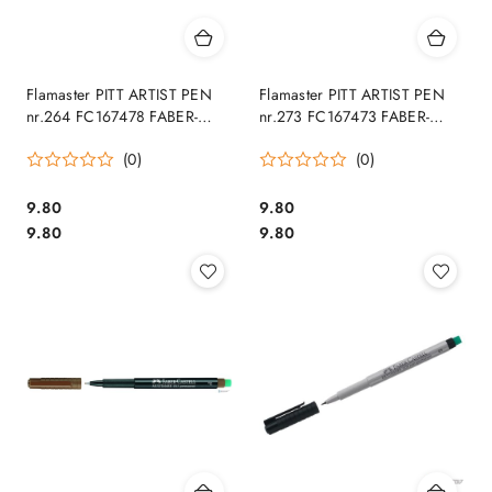
Flamaster PITT ARTIST PEN
Flamaster PITT ARTIST PEN
nr.264 FC167478 FABER-
nr.273 FC167473 FABER-
CASTELL SALE
CASTELL SALE
(0)
(0)
Cena:
Cena:
9.80
9.80
Cena:
Cena:
9.80
9.80