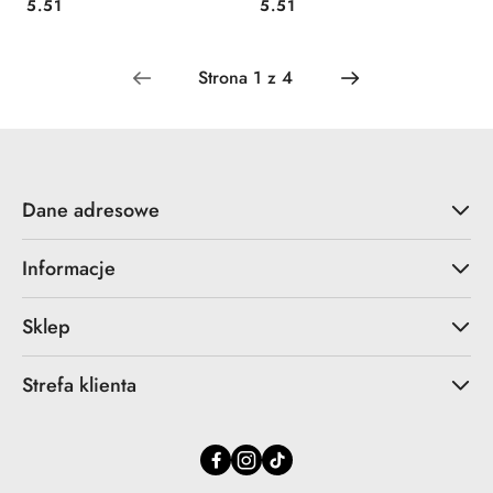
Cena:
Cena:
5.51
5.51
Dane adresowe
Informacje
Sklep
Strefa klienta