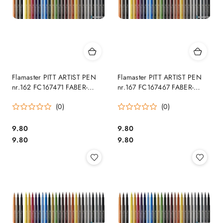
Flamaster PITT ARTIST PEN
Flamaster PITT ARTIST PEN
nr.162 FC167471 FABER-
nr.167 FC167467 FABER-
CASTELL SALE
CASTELL SALE
(0)
(0)
Cena:
Cena:
9.80
9.80
Cena:
Cena:
9.80
9.80