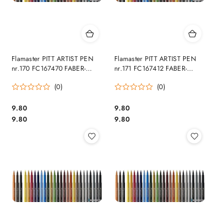
Flamaster PITT ARTIST PEN
Flamaster PITT ARTIST PEN
nr.170 FC167470 FABER-
nr.171 FC167412 FABER-
CASTELL SALE
CASTELL SALE
(0)
(0)
Cena:
Cena:
9.80
9.80
Cena:
Cena:
9.80
9.80