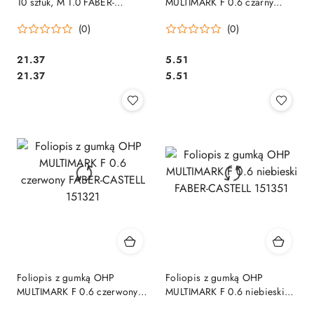
10 sztuk, M 1.0 FABER-
MULTIMARK F 0.6 czarny
CASTELL 152651 SALE
FABER-CASTELL 151399
(0)
(0)
Cena:
Cena:
21.37
5.51
Cena:
Cena:
21.37
5.51
Foliopis z gumką OHP
Foliopis z gumką OHP
MULTIMARK F 0.6 czerwony
MULTIMARK F 0.6 niebieski
FABER-CASTELL 151321
FABER-CASTELL 151351