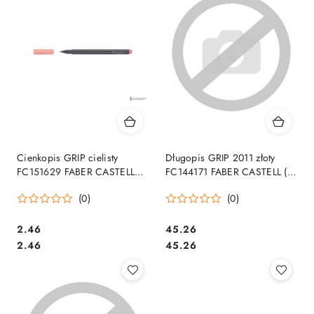
Cienkopis GRIP cielisty
Długopis GRIP 2011 złoty
FC151629 FABER CASTELL
FC144171 FABER CASTELL (X)
SALE
SALE
(0)
(0)
Cena:
Cena:
2.46
45.26
Cena:
Cena:
2.46
45.26