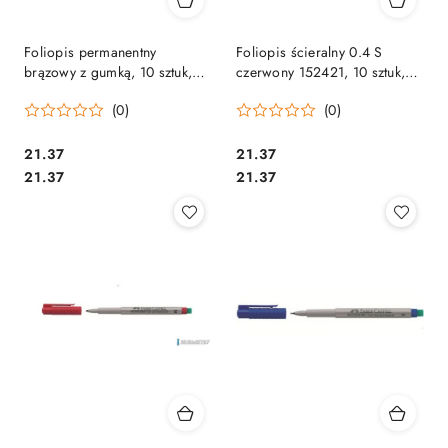
Foliopis permanentny
Foliopis ścieralny 0.4 S
brązowy z gumką, 10 sztuk,
czerwony 152421, 10 sztuk,
0.6 F FABER-CASTELL 151378
FABER-CASTLE SALE
(0)
(0)
SALE
Cena:
Cena:
21.37
21.37
Cena:
Cena:
21.37
21.37