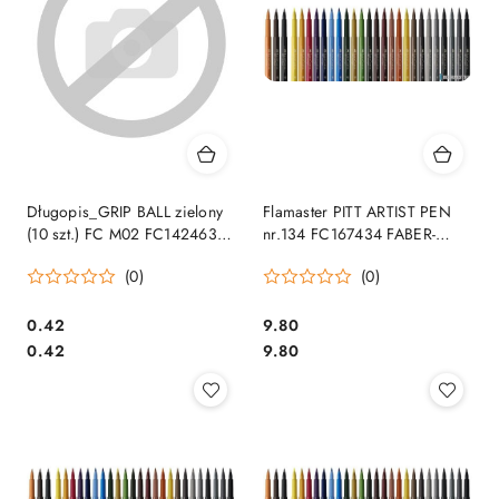
Długopis_GRIP BALL zielony
Flamaster PITT ARTIST PEN
(10 szt.) FC M02 FC142463
nr.134 FC167434 FABER-
SALE
CASTELL SALE
(0)
(0)
Cena:
Cena:
0.42
9.80
Cena:
Cena:
0.42
9.80