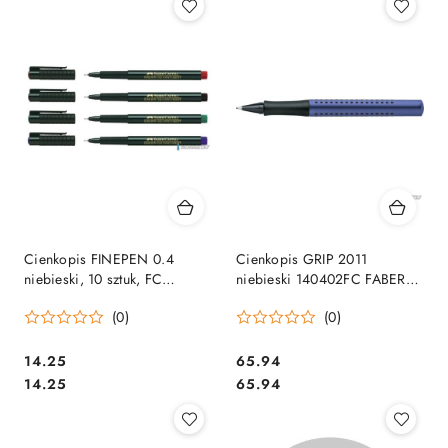
Cienkopis FINEPEN 0.4
Cienkopis GRIP 2011
niebieski, 10 sztuk, FC
niebieski 140402FC FABER
FC151151 FABER CASTEL
CASTELL
(0)
(0)
SALE
Cena:
Cena:
14.25
65.94
Cena:
Cena:
14.25
65.94