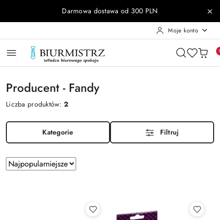
Przejdź do treści głównej
Przejdź do wyszukiwarki
Przejdź do moje konto
Przejdź do menu głównego
Przejdź do stopki
Darmowa dostawa od 300 PLN
Moje konto
Producent - Fandy
Liczba produktów:
2
Kategorie
Filtruj
Zastosowano
Sortuj
według
sortowanie:
Najpopularniejsze.