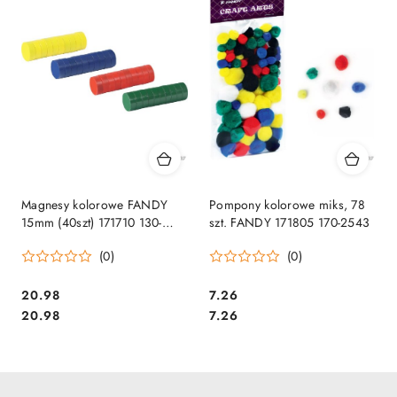
Magnesy kolorowe FANDY
Pompony kolorowe miks, 78
15mm (40szt) 171710 130-
szt. FANDY 171805 170-2543
1890
(0)
(0)
Cena:
Cena:
20.98
7.26
Cena:
Cena:
20.98
7.26