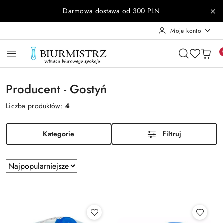
Przejdź do treści głównej
Przejdź do wyszukiwarki
Przejdź do moje konto
Przejdź do menu głównego
Przejdź do stopki
Darmowa dostawa od 300 PLN
Moje konto
Producent - Gostyń
Liczba produktów:
4
Kategorie
Filtruj
Zastosowano
Sortuj
według
sortowanie:
Najpopularniejsze.