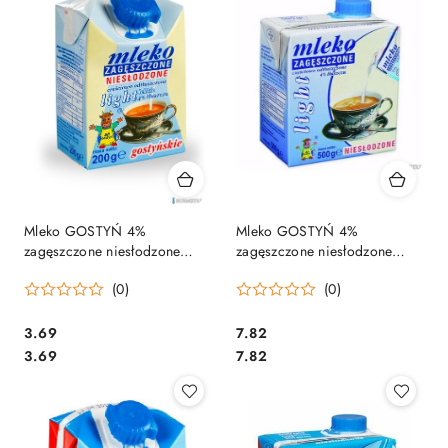
Mleko GOSTYŃ 4%
Mleko GOSTYŃ 4%
zagęszczone niesłodzone
zagęszczone niesłodzone
LIGHT 200g
LIGHT 500g
(0)
(0)
Cena:
Cena:
3.69
7.82
Cena:
Cena:
3.69
7.82