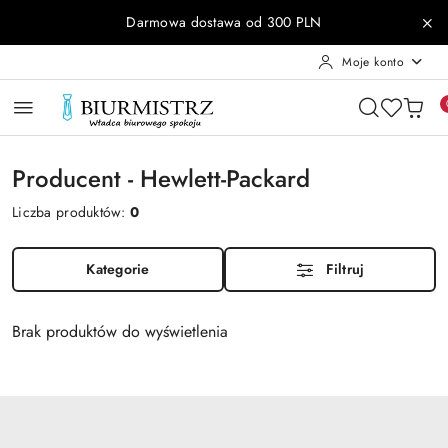
Przejdź do treści głównej
Przejdź do wyszukiwarki
Przejdź do moje konto
Przejdź do menu głównego
Przejdź do stopki
Darmowa dostawa od 300 PLN
Moje konto
Producent - Hewlett-Packard
Liczba produktów:
0
Kategorie
Filtruj
Brak produktów do wyświetlenia