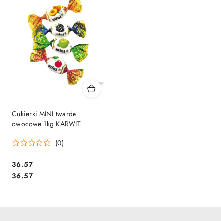
Cukierki MINI twarde
owocowe 1kg KARWIT
(0)
Cena:
36.57
Cena:
36.57