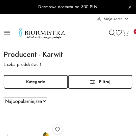
Przejdź do treści głównej
Przejdź do wyszukiwarki
Przejdź do moje konto
Przejdź do menu głównego
Przejdź do stopki
Darmowa dostawa od 300 PLN
Moje konto
Producent - Karwit
Liczba produktów:
1
Kategorie
Filtruj
Zastosowano
Sortuj
według
sortowanie:
Najpopularniejsze.