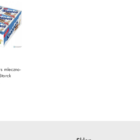
SZYKA
s mleczno-
Storck
)