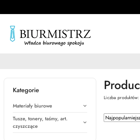
Przejdź do treści głównej
Przejdź do wyszukiwarki
Przejdź do moje konto
Przejdź do menu głównego
Przejdź do stopki
Produc
Kategorie
Liczba produktów
Materiały biurowe
Zastosowano
Sortuj
Tusze, tonery, taśmy, art.
według
sortowanie:
czyszczące
Najpopularniejsz