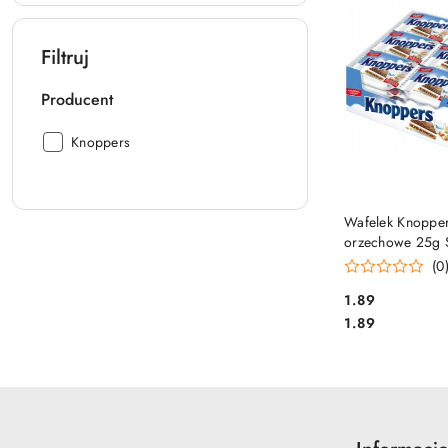
Filtruj
Producent
Producent:
Knoppers
DO KO
Wafelek Knopper
orzechowe 25g 
(0
Cena:
1.89
Cena:
1.89