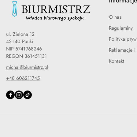
Informacj
O nas
Regulaminy
ul. Zielona 12
Polityka pryw
42-140 Panki
NIP 5741968246
Reklamacje i
REGON 361451131
Kontakt
michal@biurmistrz.pl
+48 606211745