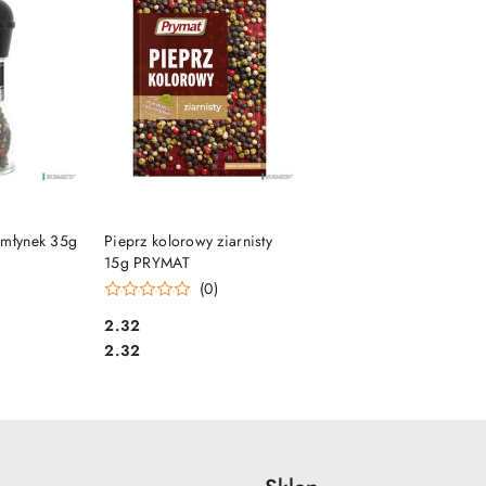
SZYKA
DO KOSZYKA
 młynek 35g
Pieprz kolorowy ziarnisty
15g PRYMAT
)
(0)
Cena:
2.32
Cena:
2.32