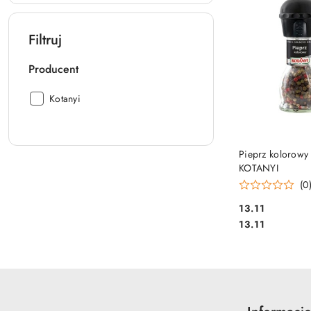
Filtruj
Producent
Producent:
Kotanyi
DO KO
Pieprz kolorowy
KOTANYI
(0
Cena:
13.11
Cena:
13.11