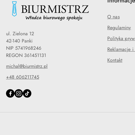
Informacj
O nas
Regulaminy
ul. Zielona 12
Polityka pryw
42-140 Panki
NIP 5741968246
Reklamacje i
REGON 361451131
Kontakt
michal@biurmistrz.pl
+48 606211745