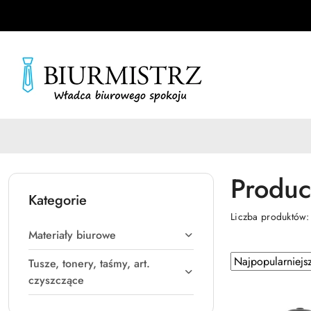
Przejdź do treści głównej
Przejdź do wyszukiwarki
Przejdź do moje konto
Przejdź do menu głównego
Przejdź do stopki
Produc
Kategorie
Liczba produktów
Materiały biurowe
Zastosowano
Sortuj
Tusze, tonery, taśmy, art.
według
sortowanie:
czyszczące
Najpopularniejsz