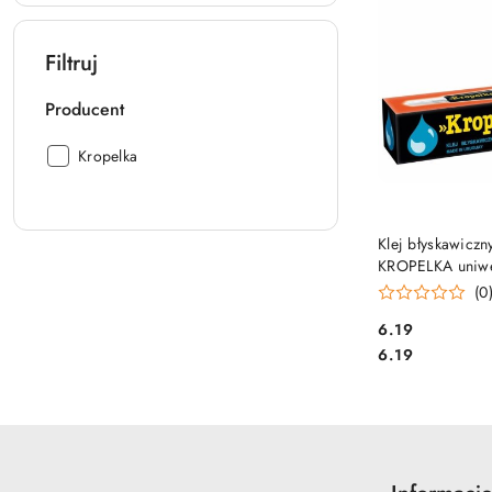
Filtruj
Producent
Producent:
Kropelka
DO KO
Klej błyskawiczn
KROPELKA uniwe
tubka
(0
Cena:
6.19
Cena:
6.19