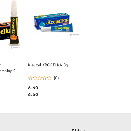
SZYKA
DO KOSZYKA
y
Klej żel KROPELKA 3g
rsalny 2ml
)
(0)
Cena:
6.60
Cena:
6.60