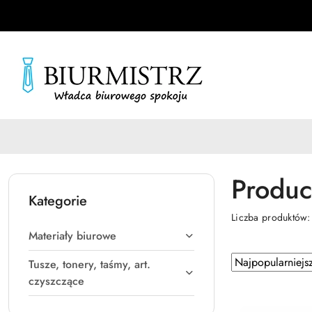
Przejdź do treści głównej
Przejdź do wyszukiwarki
Przejdź do moje konto
Przejdź do menu głównego
Przejdź do stopki
Produc
Kategorie
Liczba produktów
Materiały biurowe
Zastosowano
Sortuj
Tusze, tonery, taśmy, art.
według
sortowanie:
czyszczące
Najpopularniejsz