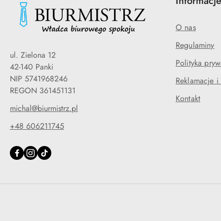
Informacj
O nas
Regulaminy
ul. Zielona 12
Polityka pryw
42-140 Panki
NIP 5741968246
Reklamacje i
REGON 361451131
Kontakt
michal@biurmistrz.pl
+48 606211745