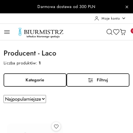
Przejdź do treści głównej
Przejdź do wyszukiwarki
Przejdź do moje konto
Przejdź do menu głównego
Przejdź do stopki
Darmowa dostawa od 300 PLN
Moje konto
Producent - Laco
Liczba produktów:
1
Kategorie
Filtruj
Zastosowano
Sortuj
według
sortowanie:
Najpopularniejsze.