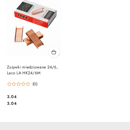
Zszywki miedziowane 24/6,
Laco LA HK24/6M
(0)
Cena:
3.04
Cena:
3.04