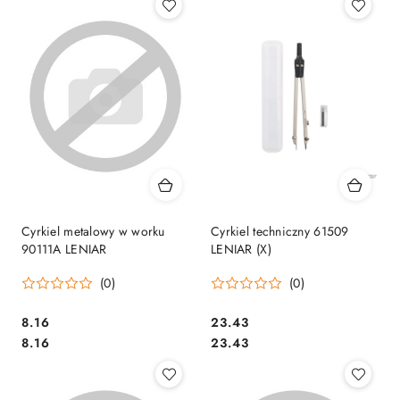
Cyrkiel metalowy w worku
Cyrkiel techniczny 61509
90111A LENIAR
LENIAR (X)
(0)
(0)
Cena:
Cena:
8.16
23.43
Cena:
Cena:
8.16
23.43