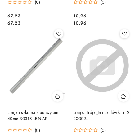
(0)
(0)
Cena:
Cena:
67.23
10.96
Cena:
Cena:
67.23
10.96
Linijka szkolna z uchwytem
Linijka trójkątna skalówka nr2
40cm 30318 LENIAR
20002
1:20,25,50,75,100,125
(0)
(0)
LENIAR