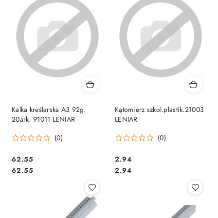
Kalka kreślarska A3 92g.
Kątomierz szkol.plastik.21003
20ark. 91011 LENIAR
LENIAR
(0)
(0)
Cena:
Cena:
62.55
2.94
Cena:
Cena:
62.55
2.94