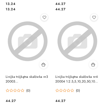
Cena:
Cena:
13.24
44.27
Cena:
Cena:
13.24
44.27
Linijka trójkątna skalówka nr3
Linijka trójkątna skalówka nr4
20003
20004 1:2.5,5,10,20,50,100
1:100/200/250/300/400/500
LENIAR
(0)
(0)
LENIAR
Cena:
Cena:
44.27
44.27