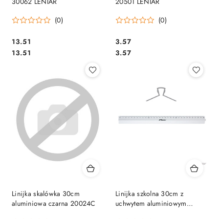
30062 LENIAR
20501 LENIAR
(0)
(0)
Cena:
Cena:
13.51
3.57
Cena:
Cena:
13.51
3.57
Linijka skalówka 30cm
Linijka szkolna 30cm z
aluminiowa czarna 20024C
uchwytem aluminiowym
30317 LENIAR