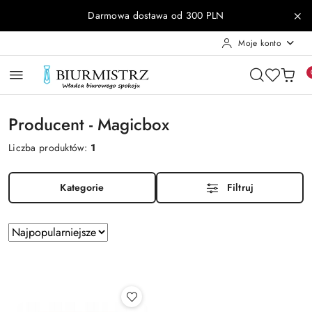
Przejdź do treści głównej
Przejdź do wyszukiwarki
Przejdź do moje konto
Przejdź do menu głównego
Przejdź do stopki
Darmowa dostawa od 300 PLN
Moje konto
Producent - Magicbox
Liczba produktów:
1
Kategorie
Filtruj
Zastosowano
Sortuj
według
sortowanie:
Najpopularniejsze.