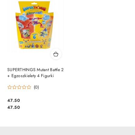
SUPERTHINGS Mutant Battle 2
+ Egzoszkielety 4 Figurki
(0)
Cena:
47.50
Cena:
47.50