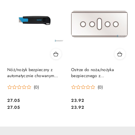
Nóż/nożyk bezpieczny z
Ostrze do noża/nożyka
automatycznie chowanym
bezpiecznego z
ostrzem SECUNORM 175
automatycznym chowanym
(0)
(0)
MARTOR
ostrzem (10szt) SECUNORM
175 MARTOR
Cena:
Cena:
27.05
23.92
Cena:
Cena:
27.05
23.92