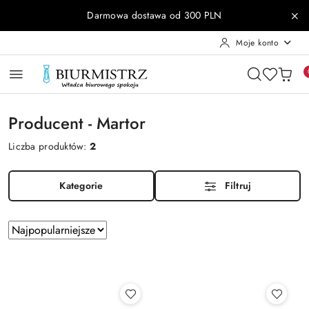
Przejdź do treści głównej
Przejdź do wyszukiwarki
Przejdź do moje konto
Przejdź do menu głównego
Przejdź do stopki
Darmowa dostawa od 300 PLN
Moje konto
Producent - Martor
Liczba produktów:
2
Kategorie
Filtruj
Zastosowano
Sortuj
według
sortowanie:
Najpopularniejsze.