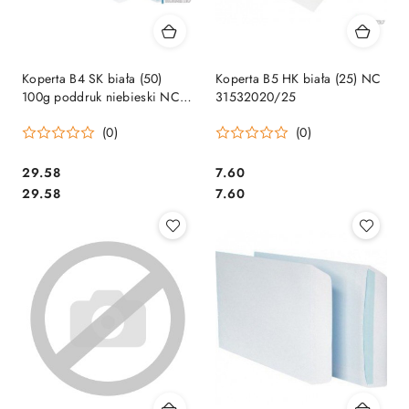
Koperta B4 SK biała (50)
Koperta B5 HK biała (25) NC
100g poddruk niebieski NC
31532020/25
31721030/50
(0)
(0)
Cena:
Cena:
29.58
7.60
Cena:
Cena:
29.58
7.60