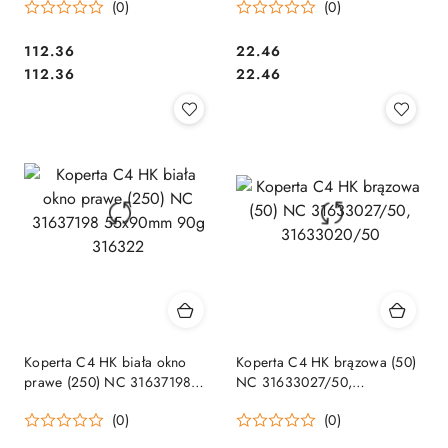
(0)
(0)
Cena:
Cena:
112.36
22.46
Cena:
Cena:
112.36
22.46
Koperta C4 HK biała okno
Koperta C4 HK brązowa (50)
prawe (250) NC 31637198
NC 31633027/50,
55x90mm 90g 316322
31633020/50
(0)
(0)