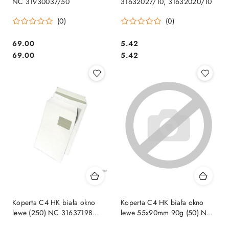
NC 31930037/50
31632027/10, 31632020/10
(0)
(0)
Cena:
Cena:
69.00
5.42
Cena:
Cena:
69.00
5.42
Koperta C4 HK biała okno
Koperta C4 HK biała okno
lewe (250) NC 31637198
lewe 55x90mm 90g (50) NC
55x90mm 90g
31637198/50