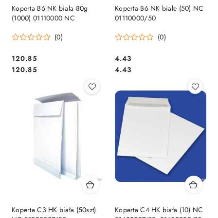
Koperta B6 NK biała 80g
Koperta B6 NK białe (50) NC
(1000) 01110000 NC
01110000/50
(0)
(0)
Cena:
Cena:
120.85
4.43
Cena:
Cena:
120.85
4.43
Koperta C3 HK biała (50szt)
Koperta C4 HK biała (10) NC