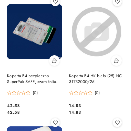
Koperta B4 bezpieczna
Koperta B4 HK biała (25) NC
SuperPak SAFE, szara folia
31732030/25
(50) NC Koperty 59138098
(0)
(0)
Cena:
Cena:
42.58
14.83
Cena:
Cena:
42.58
14.83