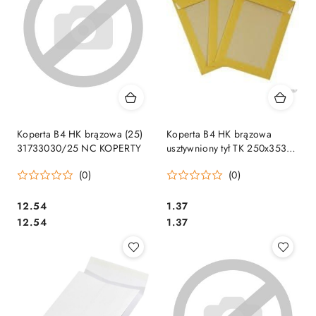
Koperta B4 HK brązowa (25)
Koperta B4 HK brązowa
31733030/25 NC KOPERTY
usztywniony tył TK 250x353
przód100/tył350g NC
(0)
(0)
91733037
Cena:
Cena:
12.54
1.37
Cena:
Cena:
12.54
1.37