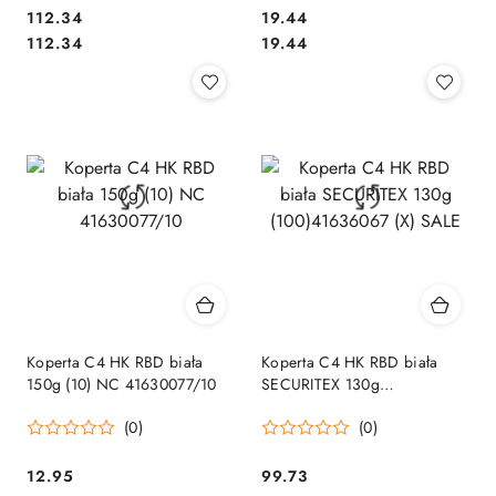
Cena:
Cena:
112.34
19.44
Cena:
Cena:
112.34
19.44
Koperta C4 HK RBD biała
Koperta C4 HK RBD biała
150g (10) NC 41630077/10
SECURITEX 130g
(100)41636067 (X) SALE
(0)
(0)
Cena:
Cena:
12.95
99.73