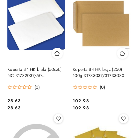
Koperta B4 HK biała (50szt.)
Koperta B4 HK brąz (250)
NC 31732037/50,
100g 31733037/31733030
31732030/50
(0)
(0)
Cena:
Cena:
28.63
102.98
Cena:
Cena:
28.63
102.98