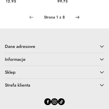
Cena:
Cena:
12.95
99.73
Dane adresowe
Informacje
Sklep
Strefa klienta