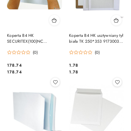
Koperta B4 HK
Koperta B4 HK usztywniany tył
SECURITEX(100)NC
biała TK 250*353 91730037
31736067 130G biała
NC
(0)
(0)
Cena:
Cena:
178.74
1.78
Cena:
Cena:
178.74
1.78