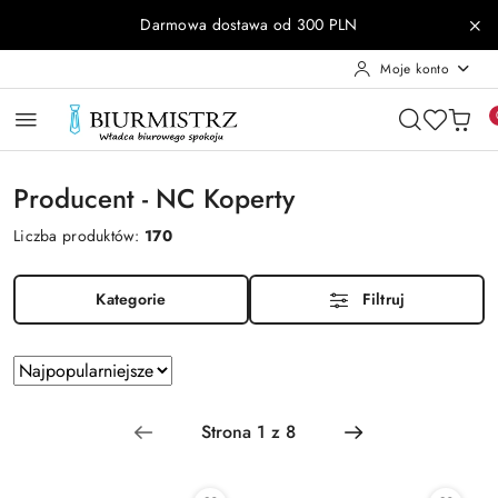
Przejdź do treści głównej
Przejdź do wyszukiwarki
Przejdź do moje konto
Przejdź do menu głównego
Przejdź do stopki
Darmowa dostawa od 300 PLN
Moje konto
Producent - NC Koperty
Liczba produktów:
170
Kategorie
Filtruj
Zastosowano
Sortuj
według
sortowanie:
Najpopularniejsze.