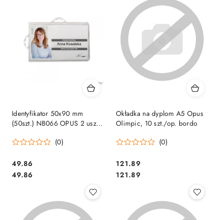
Identyfikator 50x90 mm
Okładka na dyplom A5 Opus
(50szt.) NB066 OPUS 2 uszka
Olimpic, 10 szt./op. bordo
BADGE HOLDER UNIVERSAL
(0)
(0)
Cena:
Cena:
49.86
121.89
Cena:
Cena:
49.86
121.89