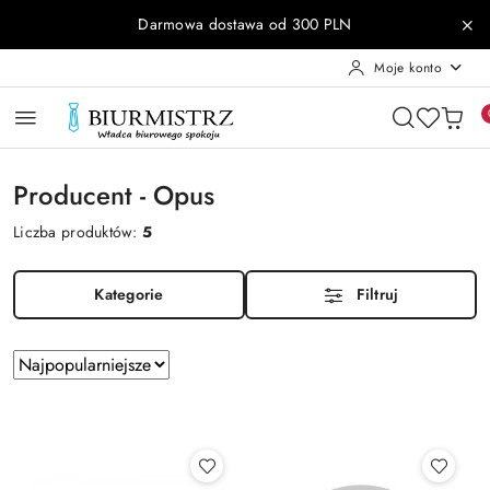
Przejdź do treści głównej
Przejdź do wyszukiwarki
Przejdź do moje konto
Przejdź do menu głównego
Przejdź do stopki
Darmowa dostawa od 300 PLN
Moje konto
Producent - Opus
Liczba produktów:
5
Kategorie
Filtruj
Zastosowano
Sortuj
według
sortowanie:
Najpopularniejsze.