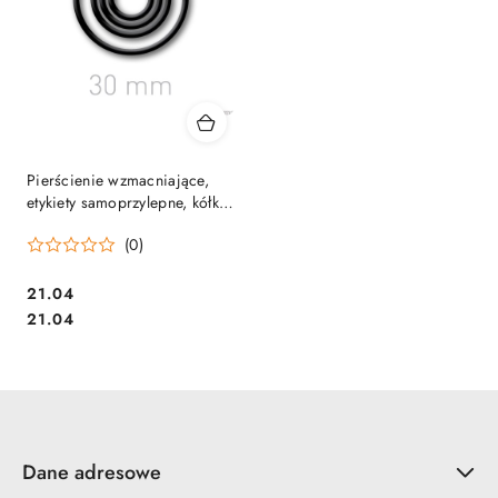
Pierścienie wzmacniające,
etykiety samoprzylepne, kółko
do oprawy dokumentów Opus
(0)
O.easyRing 30 mm, 60
szt./op. czarny
Cena:
21.04
Cena:
21.04
Dane adresowe