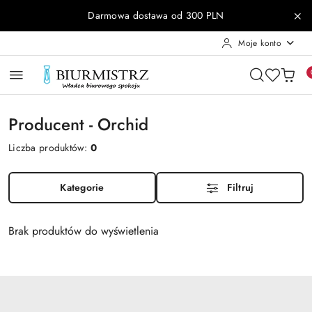
Przejdź do treści głównej
Przejdź do wyszukiwarki
Przejdź do moje konto
Przejdź do menu głównego
Przejdź do stopki
Darmowa dostawa od 300 PLN
Moje konto
Producent - Orchid
Liczba produktów:
0
Kategorie
Filtruj
Brak produktów do wyświetlenia