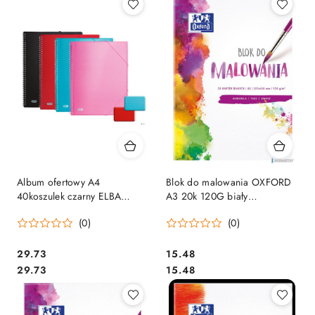
Album ofertowy A4
Blok do malowania OXFORD
40koszulek czarny ELBA
A3 20k 120G biały
URBAN 400104496
400093196 .
(0)
(0)
Cena:
Cena:
29.73
15.48
Cena:
Cena:
29.73
15.48