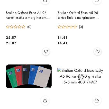
Brulion Oxford Esse A4 96
Brulion Oxford Esse A5 96
kartek kratka z marginesem
kartek linia z marginesem
400174968
400174962
(0)
(0)
Cena:
Cena:
25.87
14.41
Cena:
Cena:
25.87
14.41