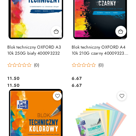
Blok techniczny OXFORD A3
Blok techniczny OXFORD A4
10k 250G biały 400093232
10k 210G czarny 400093231
.
(0)
(0)
Cena:
Cena:
11.50
6.67
Cena:
Cena:
11.50
6.67