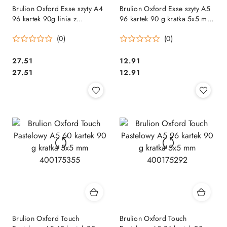
Brulion Oxford Esse szyty A4
Brulion Oxford Esse szyty A5
96 kartek 90g linia z
96 kartek 90 g kratka 5x5 mm
marginesem mix kolor
400174967
(0)
(0)
400174965
Cena:
Cena:
27.51
12.91
Cena:
Cena:
27.51
12.91
Brulion Oxford Touch
Brulion Oxford Touch