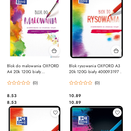
Blok do malowania OXFORD
Blok rysowania OXFORD A3
A4 20k 120G biały
20k 120G biały 400093197 .
400093194 .
(0)
(0)
Cena:
Cena:
8.53
10.89
Cena:
Cena:
8.53
10.89