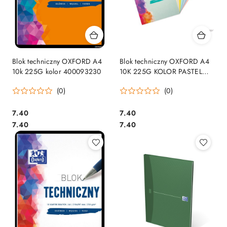
Blok techniczny OXFORD A4
Blok techniczny OXFORD A4
10k 225G kolor 400093230
10K 225G KOLOR PASTEL
400166068
(0)
(0)
Cena:
Cena:
7.40
7.40
Cena:
Cena:
7.40
7.40