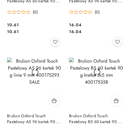
Pastelowy A5 60 kartek 90 g
Pastelowy A5 96 kartek 90 g
kratka 5x5 mm 400175355
kratka 5x5 mm 400175292
(0)
(0)
Cena:
Cena:
10.61
16.04
Cena:
Cena:
10.61
16.04
Brulion Oxford Touch
Brulion Oxford Touch
Pastelowy A5 96 kartek 90 g
Pastelowy B5 60 kartek 90 g
linie 9 mm 400175293 SALE
kratka 5x5 mm 400175358