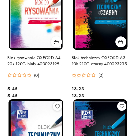
Blok rysowania OXFORD A4
Blok techniczny OXFORD A3
20k 120G biały 400093195 .
10k 210G czarny 400093235
(0)
(0)
Cena:
Cena:
5.45
13.23
Cena:
Cena:
5.45
13.23