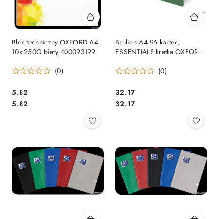
Blok techniczny OXFORD A4
Brulion A4 96 kartek,
10k 250G biały 400093199
ESSENTIALS kratka OXFORD
100100570
(0)
(0)
Cena:
Cena:
5.82
32.17
Cena:
Cena:
5.82
32.17