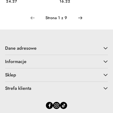
Cena:
Cena:
24.27
16.22
Dane adresowe
Informacje
Sklep
Strefa klienta