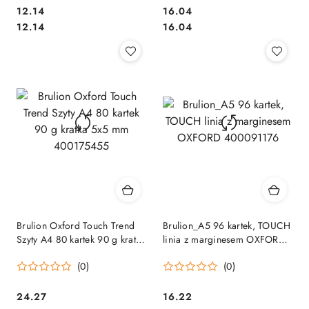
Cena:
Cena:
12.14
16.04
Cena:
Cena:
12.14
16.04
Brulion Oxford Touch Trend
Brulion_A5 96 kartek, TOUCH
Szyty A4 80 kartek 90 g kratka
linia z marginesem OXFORD
5x5 mm 400175455
400091176
(0)
(0)
Cena:
Cena:
24.27
16.22