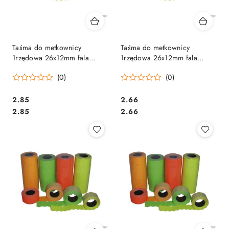
Taśma do metkownicy
Taśma do metkownicy
1rzędowa 26x12mm fala
1rzędowa 26x12mm fala
czerwona
pomarańczowa
(0)
(0)
Cena:
Cena:
2.85
2.66
Cena:
Cena:
2.85
2.66