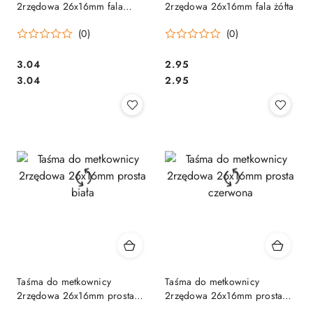
2rzędowa 26x16mm fala
2rzędowa 26x16mm fala żółta
zielona
(0)
(0)
Cena:
Cena:
3.04
2.95
Cena:
Cena:
3.04
2.95
Taśma do metkownicy
Taśma do metkownicy
2rzędowa 26x16mm prosta
2rzędowa 26x16mm prosta
biała
czerwona