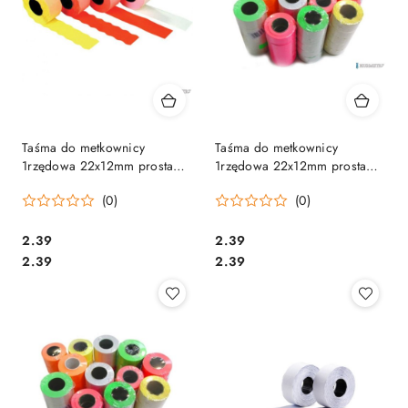
Taśma do metkownicy
Taśma do metkownicy
1rzędowa 22x12mm prosta
1rzędowa 22x12mm prosta
pomarańczowa
zielona
(0)
(0)
Cena:
Cena:
2.39
2.39
Cena:
Cena:
2.39
2.39