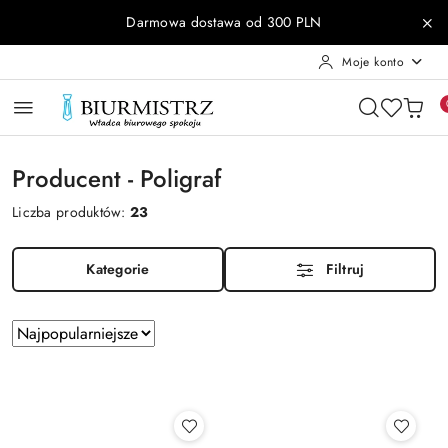
Przejdź do treści głównej
Przejdź do wyszukiwarki
Przejdź do moje konto
Przejdź do menu głównego
Przejdź do stopki
Darmowa dostawa od 300 PLN
Moje konto
Producent - Poligraf
Liczba produktów:
23
Kategorie
Filtruj
Zastosowano
Sortuj
według
sortowanie:
Najpopularniejsze.