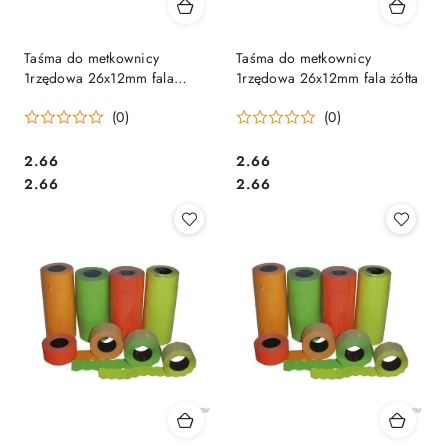
Taśma do metkownicy
Taśma do metkownicy
1rzędowa 26x12mm fala
1rzędowa 26x12mm fala żółta
zielona
(0)
(0)
Cena:
Cena:
2.66
2.66
Cena:
Cena:
2.66
2.66