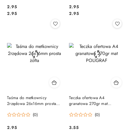
Cena:
Cena:
2.95
2.95
Cena:
Cena:
2.95
2.95
Taśma do metkownicy
Teczka ofertowa A4
2rzędowa 26x16mm prosta
granatowa 270gr mat
żółta
POLIGRAF
(0)
(0)
Cena:
Cena:
2.95
3.55