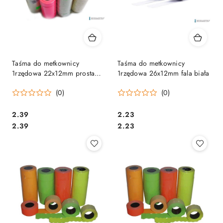
Taśma do metkownicy
Taśma do metkownicy
1rzędowa 22x12mm prosta
1rzędowa 26x12mm fala biała
żółta
(0)
(0)
Cena:
Cena:
2.39
2.23
Cena:
Cena:
2.39
2.23