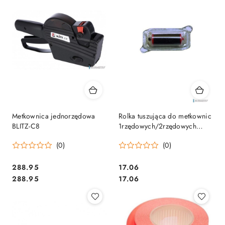
Metkownica jednorzędowa
Rolka tuszująca do metkownic
BLITZ-C8
1rzędowych/2rzędowych
BLITZ
(0)
(0)
Cena:
Cena:
288.95
17.06
Cena:
Cena:
288.95
17.06