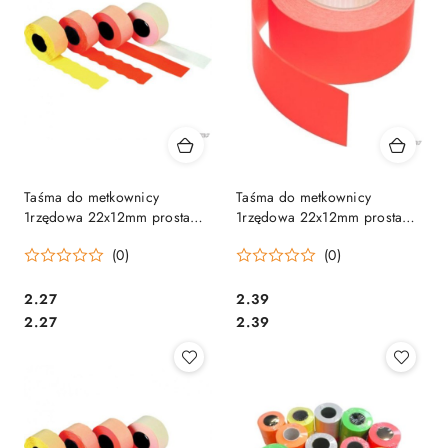
Taśma do metkownicy
Taśma do metkownicy
1rzędowa 22x12mm prosta
1rzędowa 22x12mm prosta
biała
czerwona
(0)
(0)
Cena:
Cena:
2.27
2.39
Cena:
Cena:
2.27
2.39