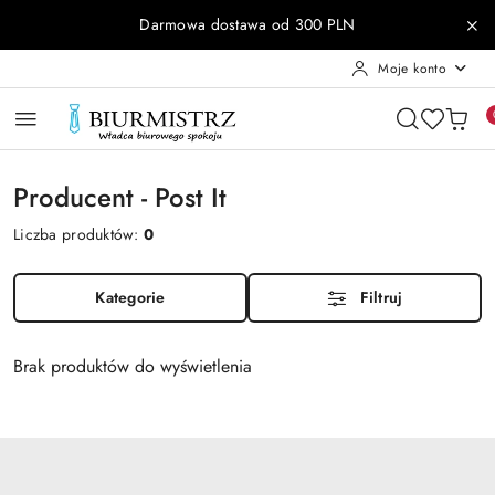
Przejdź do treści głównej
Przejdź do wyszukiwarki
Przejdź do moje konto
Przejdź do menu głównego
Przejdź do stopki
Darmowa dostawa od 300 PLN
Moje konto
Producent - Post It
Liczba produktów:
0
Kategorie
Filtruj
Brak produktów do wyświetlenia