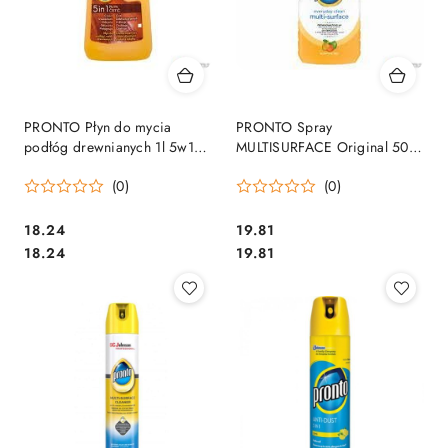
PRONTO Płyn do mycia
PRONTO Spray
podłóg drewnianych 1l 5w1
MULTISURFACE Original 500
pomarańczowy 01011
ml 18428
(0)
(0)
Cena:
Cena:
18.24
19.81
Cena:
Cena:
18.24
19.81