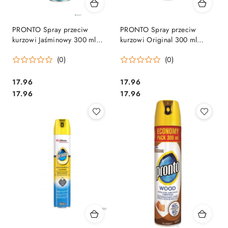
PRONTO Spray przeciw
PRONTO Spray przeciw
kurzowi Jaśminowy 300 ml
kurzowi Original 300 ml
połysk 22608
22721
(0)
(0)
Cena:
Cena:
17.96
17.96
Cena:
Cena:
17.96
17.96