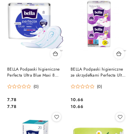
BELLA Podpaski higieniczne
BELLA Podpaski higieniczne
Perfecta Ultra Blue Maxi 8
ze skrzydełkami Perfecta Ultra
sztuk 6657
Violet 20 szt. 05451
(0)
(0)
Cena:
Cena:
7.78
10.66
Cena:
Cena:
7.78
10.66