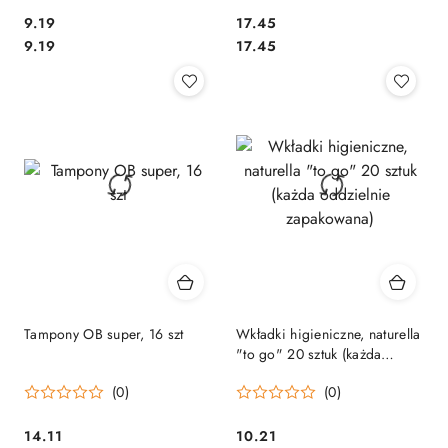
Cena:
Cena:
9.19
17.45
Cena:
Cena:
9.19
17.45
Tampony OB super, 16 szt
Wkładki higieniczne, naturella
"to go" 20 sztuk (każda
oddzielnie zapakowana)
(0)
(0)
Cena:
Cena:
14.11
10.21