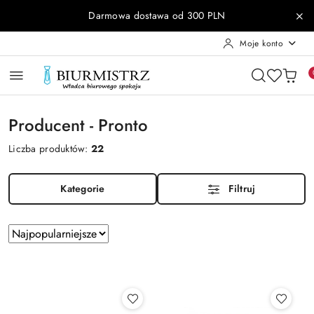
Przejdź do treści głównej
Przejdź do wyszukiwarki
Przejdź do moje konto
Przejdź do menu głównego
Przejdź do stopki
Darmowa dostawa od 300 PLN
Moje konto
Producent - Pronto
Liczba produktów:
22
Kategorie
Filtruj
Zastosowano
Sortuj
według
sortowanie:
Najpopularniejsze.