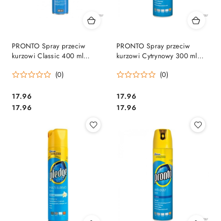
PRONTO Spray przeciw
PRONTO Spray przeciw
kurzowi Classic 400 ml
kurzowi Cytrynowy 300 ml
51442
połysk 22639
(0)
(0)
Cena:
Cena:
17.96
17.96
Cena:
Cena:
17.96
17.96