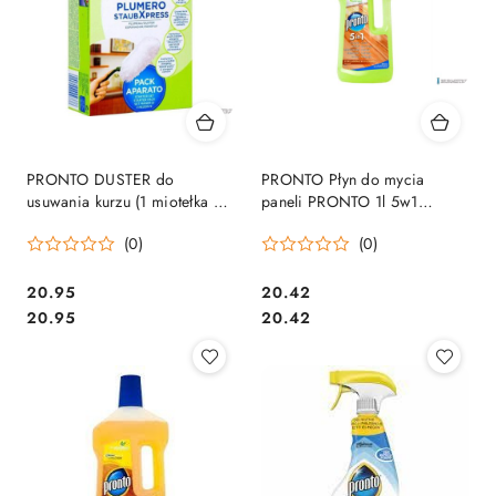
PRONTO DUSTER do
PRONTO Płyn do mycia
usuwania kurzu (1 miotełka +
paneli PRONTO 1l 5w1
2 wkłady) 09338
939505
(0)
(0)
Cena:
Cena:
20.95
20.42
Cena:
Cena:
20.95
20.42