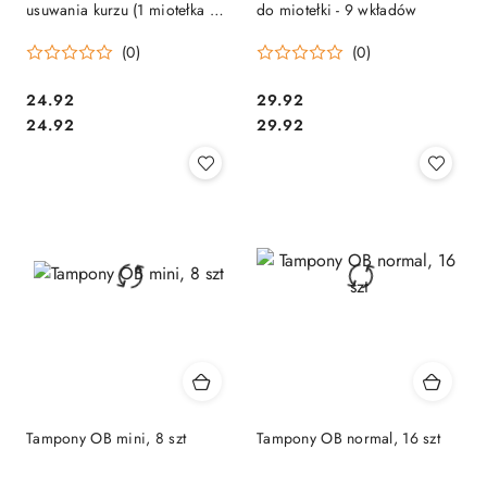
usuwania kurzu (1 miotełka +
do miotełki - 9 wkładów
3 wkłady) kurzawka
(0)
(0)
Cena:
Cena:
24.92
29.92
Cena:
Cena:
24.92
29.92
Tampony OB mini, 8 szt
Tampony OB normal, 16 szt