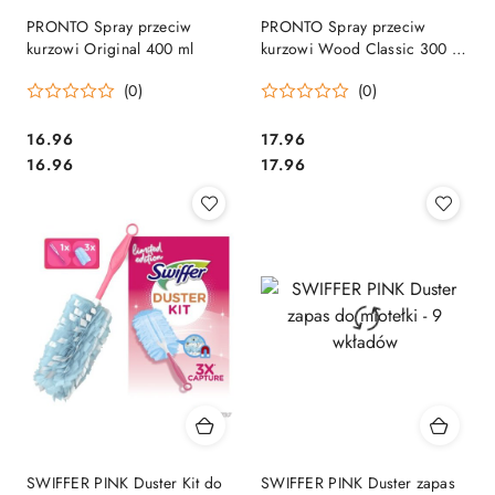
PRONTO Spray przeciw
PRONTO Spray przeciw
kurzowi Original 400 ml
kurzowi Wood Classic 300 ml
922547
(0)
(0)
Cena:
Cena:
16.96
17.96
Cena:
Cena:
16.96
17.96
SWIFFER PINK Duster Kit do
SWIFFER PINK Duster zapas