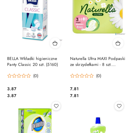
BELLA Wkładki higieniczne
Naturella Ultra MAXI Podpaski
Panty Classic 20 szt. (5160)
ze skrzydełkami - 8 szt.
125099
(0)
(0)
Cena:
Cena:
3.87
7.81
Cena:
Cena:
3.87
7.81