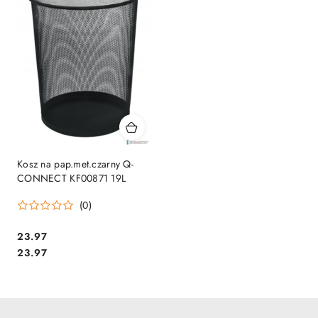
Kosz na pap.met.czarny Q-
CONNECT KF00871 19L
(0)
Cena:
23.97
Cena:
23.97