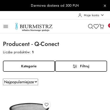
Przejdź do treści głównej
Przejdź do wyszukiwarki
Przejdź do moje konto
Przejdź do menu głównego
Przejdź do stopki
Darmowa dostawa od 300 PLN
Moje konto
Producent - Q-Conect
Liczba produktów:
1
Kategorie
Filtruj
Zastosowano
Sortuj
według
sortowanie:
Najpopularniejsze.