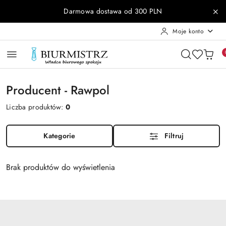
Przejdź do treści głównej
Przejdź do wyszukiwarki
Przejdź do moje konto
Przejdź do menu głównego
Przejdź do stopki
Darmowa dostawa od 300 PLN
Moje konto
Producent - Rawpol
Liczba produktów:
0
Kategorie
Filtruj
Brak produktów do wyświetlenia