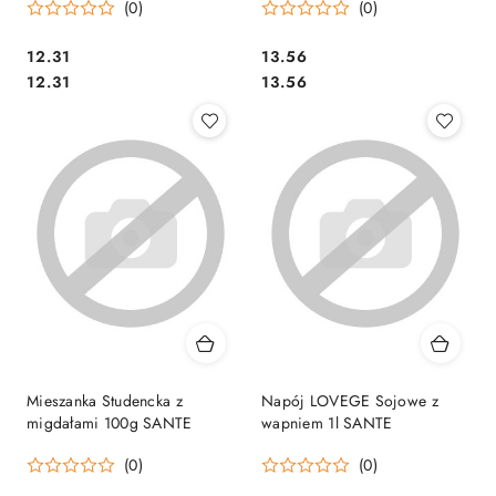
(0)
(0)
Cena:
Cena:
12.31
13.56
Cena:
Cena:
12.31
13.56
Mieszanka Studencka z
Napój LOVEGE Sojowe z
migdałami 100g SANTE
wapniem 1l SANTE
(0)
(0)