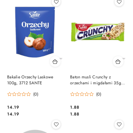
Bakalie Orzechy Laskowe
Baton musli Crunchy z
100g, 3712 SANTE
orzechami i migdałami 35g
SANTE
(0)
(0)
Cena:
Cena:
14.19
1.88
Cena:
Cena:
14.19
1.88