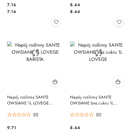
Cena:
Cena:
7.16
8.44
Cena:
Cena:
7.16
8.44
Napój roślinny SANTE
Napój roślinny SANTE
OWSIANE 1L LOVEGE
OWSIANE bez cukru 1L
BARISTA
LOVEGE
(0)
(0)
Cena:
Cena:
9.71
8.44