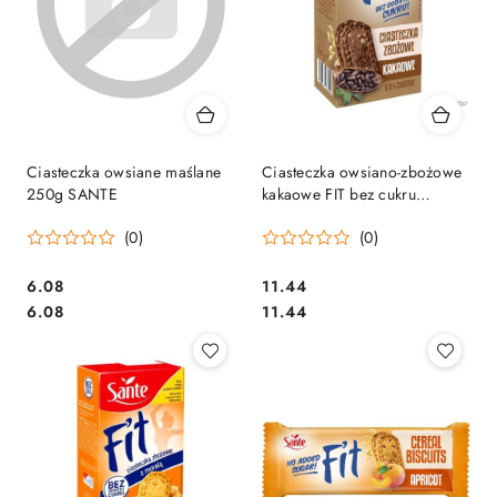
Ciasteczka owsiane maślane
Ciasteczka owsiano-zbożowe
250g SANTE
kakaowe FIT bez cukru
(6x4szt.) 300g SANTE
(0)
(0)
Cena:
Cena:
6.08
11.44
Cena:
Cena:
6.08
11.44