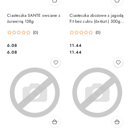
Ciasteczka SANTE owsiane z
Ciasteczka zbożowe z jagodą
żurawiną 138g
Fit bez cukru (6x4szt.) 300g
SANTE
(0)
(0)
Cena:
Cena:
6.08
11.44
Cena:
Cena:
6.08
11.44