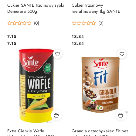
Cukier SANTE trzcinowy sypki
Cukier trzcinowy
Demerara 500g
nierafinowany 1kg SANTE
(0)
(0)
Cena:
Cena:
7.15
13.84
Cena:
Cena:
7.15
13.84
Extra Cienkie Wafle
Granola orzechy-kakao Fit bez