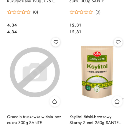
Kukurydziane 120g, 0751
cukru 300g SANTE
SANTE
(0)
(0)
Cena:
Cena:
4.34
12.31
Cena:
Cena:
4.34
12.31
Granola truskawka-wiśnia bez
Ksylitol fiński-brzozowy
cukru 300g SANTE
Skarby Ziemi 250g SANTE
cukier