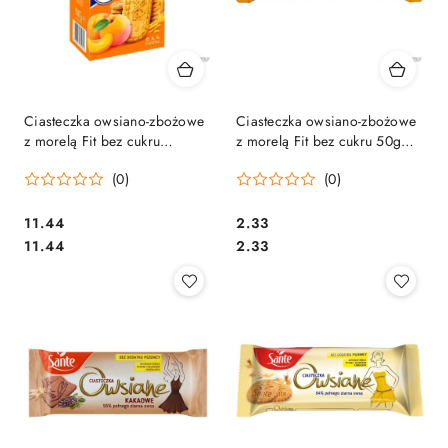
Ciasteczka owsiano-zbożowe
Ciasteczka owsiano-zbożowe
z morelą Fit bez cukru
z morelą Fit bez cukru 50g
(6x4szt.) 300g SANTE
SANTE
(0)
(0)
Cena:
Cena:
11.44
2.33
Cena:
Cena:
11.44
2.33