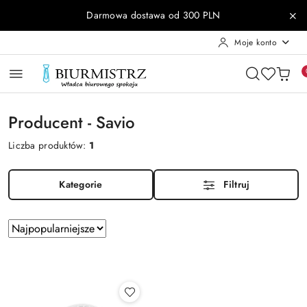
Przejdź do treści głównej
Przejdź do wyszukiwarki
Przejdź do moje konto
Przejdź do menu głównego
Przejdź do stopki
Darmowa dostawa od 300 PLN
Moje konto
Producent - Savio
Liczba produktów:
1
Kategorie
Filtruj
Zastosowano
Sortuj
według
sortowanie:
Najpopularniejsze.