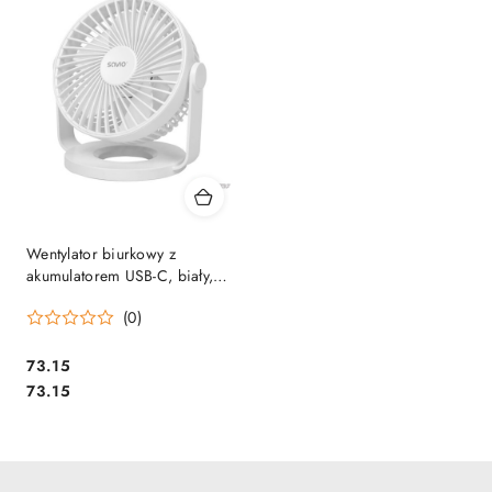
Wentylator biurkowy z
akumulatorem USB-C, biały,
1200MAH 5W SAVIO AD-01
(0)
Cena:
73.15
Cena:
73.15