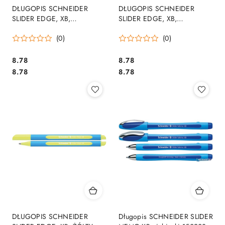
DŁUGOPIS SCHNEIDER
DŁUGOPIS SCHNEIDER
SLIDER EDGE, XB,
SLIDER EDGE, XB,
BRĄZOWY SR152207
POMARAŃCZOWY
(0)
(0)
SR152206
Cena:
Cena:
8.78
8.78
Cena:
Cena:
8.78
8.78
DŁUGOPIS SCHNEIDER
Długopis SCHNEIDER SLIDER