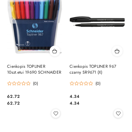
Cienkopis TOPLINER
Cienkopis TOPLINER 967
10szt.etui 19690 SCHNAIDER
czarny SR9671 (X)
(0)
(0)
Cena:
Cena:
62.72
4.34
Cena:
Cena:
62.72
4.34