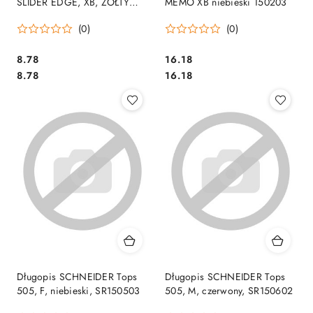
SLIDER EDGE, XB, ŻÓŁTY
MEMO XB niebieski 150203
SR152205
(0)
(0)
Cena:
Cena:
8.78
16.18
Cena:
Cena:
8.78
16.18
Długopis SCHNEIDER Tops
Długopis SCHNEIDER Tops
505, F, niebieski, SR150503
505, M, czerwony, SR150602