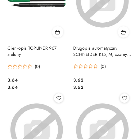
Cienkopis TOPLINER 967
Długopis automatyczny
zielony
SCHNEIDER K15, M, czarny,
SR3081
(0)
(0)
Cena:
Cena:
3.64
3.62
Cena:
Cena:
3.64
3.62