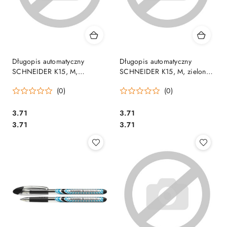
Długopis automatyczny
Długopis automatyczny
SCHNEIDER K15, M,
SCHNEIDER K15, M, zielony,
czerwony, SR3082
SR3084
(0)
(0)
Cena:
Cena:
3.71
3.71
Cena:
Cena:
3.71
3.71