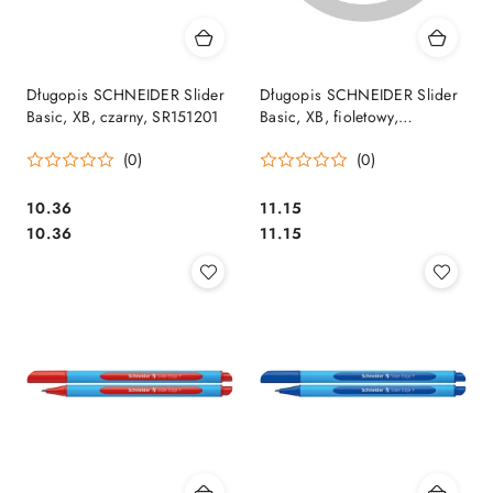
Długopis SCHNEIDER Slider
Długopis SCHNEIDER Slider
Basic, XB, czarny, SR151201
Basic, XB, fioletowy,
SR151208
(0)
(0)
Cena:
Cena:
10.36
11.15
Cena:
Cena:
10.36
11.15