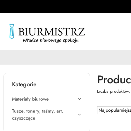
Przejdź do treści głównej
Przejdź do wyszukiwarki
Przejdź do moje konto
Przejdź do menu głównego
Przejdź do stopki
Produc
Kategorie
Liczba produktów
Materiały biurowe
Zastosowano
Sortuj
Tusze, tonery, taśmy, art.
według
sortowanie:
czyszczące
Najpopularniejsz