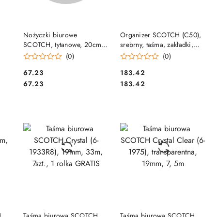
DO KOSZYKA
DO KOSZYKA
Nożyczki biurowe
Organizer SCOTCH (C50),
SCOTCH, tytanowe, 20cm,
srebrny, taśma, zakładki,
mix kolorów, 3M-
bloczek GRATIS
(0)
(0)
4046719271351
Cena:
Cena:
67.23
183.42
Cena:
Cena:
67.23
183.42
DO KOSZYKA
DO KOSZYKA
H
Taśma biurowa SCOTCH
Taśma biurowa SCOTCH