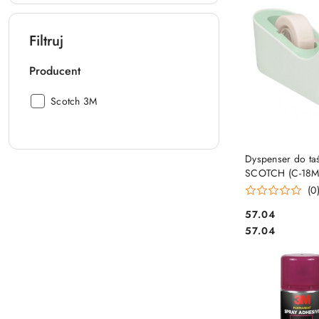
Filtruj
Producent
Producent:
Scotch 3M
DO KO
Dyspenser do ta
SCOTCH (C-18M
zestawie taśma 
(0
19mmx33m, mię
Cena:
57.04
Cena:
57.04