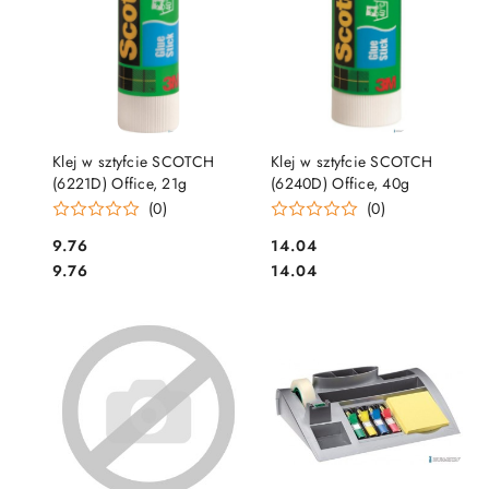
DO KOSZYKA
DO KOSZYKA
Klej w sztyfcie SCOTCH
Klej w sztyfcie SCOTCH
(6221D) Office, 21g
(6240D) Office, 40g
(0)
(0)
Cena:
Cena:
9.76
14.04
Cena:
Cena:
9.76
14.04