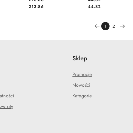
Cena:
Cena:
213.86
44.82
1
2
e
Sklep
Promocje
Nowości
atności
Kategorie
 zwroty