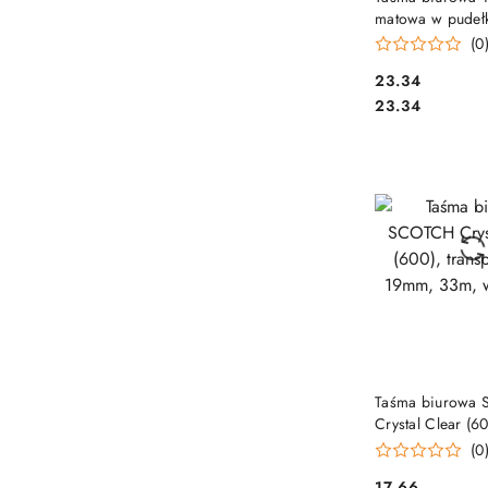
matowa w pudeł
SCOTCH MAGIC
(0
70005242196
Cena:
23.34
Cena:
23.34
DO KO
Taśma biurowa
Crystal Clear (60
transparentna, 
(0
w pudełku
Cena:
17.66