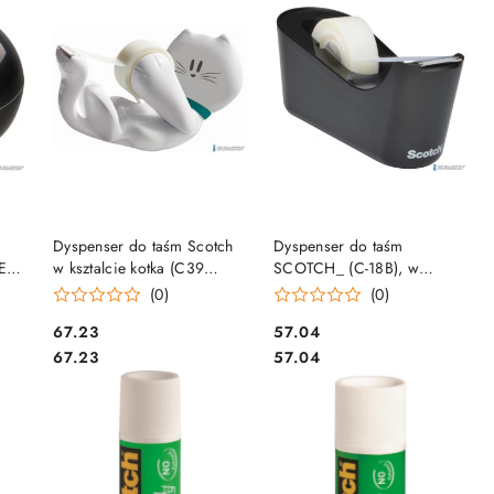
DO KOSZYKA
DO KOSZYKA
Dyspenser do taśm Scotch
Dyspenser do taśm
EU)
w ksztalcie kotka (C39
SCOTCH_ (C-18B), w
KITTY), taśma GRATIS 3M-
zestawie taśma Magic
(0)
(0)
)
HK100009412 3M-
19mmx33m, czarny
Cena:
Cena:
67.23
57.04
HK100009412
Cena:
Cena:
67.23
57.04