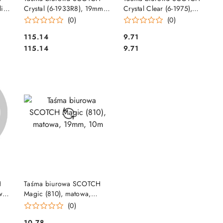
ii,
Crystal (6-1933R8), 19mm,
Crystal Clear (6-1975),
33m, 7szt., 1 rolka GRATIS
transparentna, 19mm, 7, 5m
(0)
(0)
Cena:
Cena:
115.14
9.71
Cena:
Cena:
115.14
9.71
DO KOSZYKA
H
Taśma biurowa SCOTCH
wa,
Magic (810), matowa,
303
19mm, 10m
(0)
Cena:
10.78