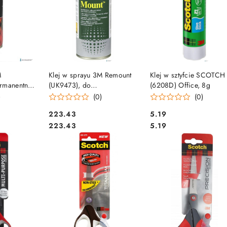
SZYKA
DO KOSZYKA
DO KOSZYKA
M
Klej w sprayu 3M Remount
Klej w sztyfcie SCOTCH
rmanentny,
(UK9473), do
(6208D) Office, 8g
repozycjonowania, 400ml
)
(0)
(0)
Cena:
Cena:
223.43
5.19
Cena:
Cena:
223.43
5.19