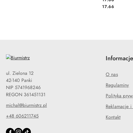
Cena:
17.66
Informacj
ul. Zielona 12
O nas
42-140 Panki
Regulaminy
NIP 5741968246
REGON 361451131
Polityka pryw
michal@biurmistrz.pl
Reklamacje i
+48 606211745
Kontakt