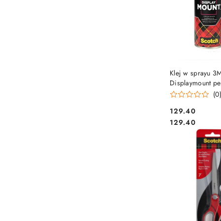
DO KO
Klej w sprayu 3
Displaymount pe
400ml
(0
Cena:
129.40
Cena:
129.40