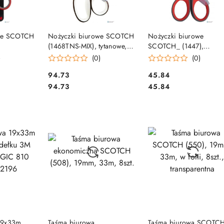
SZYKA
DO KOSZYKA
DO KOSZYKA
owe SCOTCH
Nożyczki biurowe SCOTCH
Nożyczki biurowe
(1468TNS-MIX), tytanowe,
SCOTCH_ (1447),
zerwono-
20cm, czarno-szare
precyzyjne, 18cm,
)
(0)
(0)
czerwono-szare
Cena:
Cena:
94.73
45.84
Cena:
Cena:
94.73
45.84
SZYKA
DO KOSZYKA
DO KOSZYKA
19x33m
Taśma biurowa
Taśma biurowa SCOTC