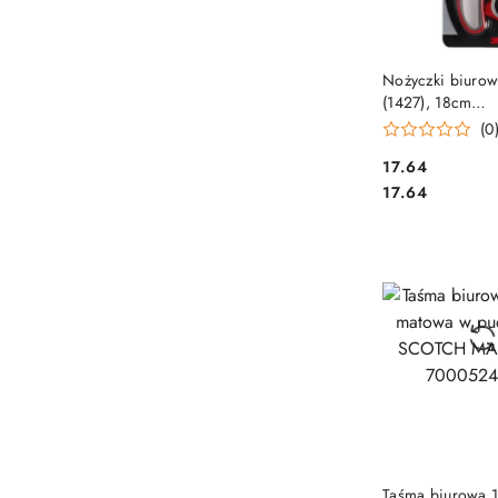
DO KO
Nożyczki biur
(1427), 18cm
ergonomiczne, c
(0
szare
Cena:
17.64
Cena:
17.64
DO KO
Taśma biurowa 