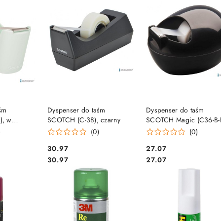
SZYKA
DO KOSZYKA
DO KOSZYKA
śm
Dyspenser do taśm
Dyspenser do taśm
), w
SCOTCH (C-38), czarny
SCOTCH Magic (C36-B-
Magic
projektu Karim Rashid,
)
(0)
(0)
towy
czarny, taśma GRATIS (X
Cena:
Cena:
30.97
27.07
SALE
Cena:
Cena:
30.97
27.07