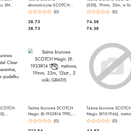
ku 3M
ekonomiczna SCOTCH
(550), 19mm, 33m, w fol
 810
(508), 19mm, 33m, 8szt.
8szt., transparentna
)
(0)
(0)
Cena:
Cena:
38.73
74.38
Cena:
Cena:
38.73
74.38
SZYKA
DO KOSZYKA
DO KOSZYKA
 SCOTCH
Taśma biurowa SCOTCH
Taśma biurowa SCOTC
0),
Magic (8-1933R14 TPR),
Magic (810-1966), mato
19mm, 33m,
matowa, 19mm, 33m,
19mm, 66m, 70005242
)
(0)
(0)
12szt., 2 rolki GRATIS
Cena:
Cena:
213.86
44.82